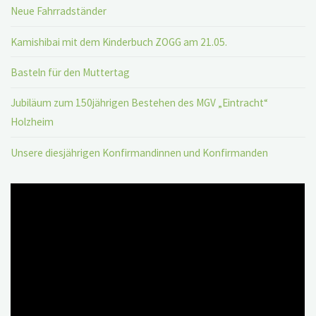
Neue Fahrradständer
Kamishibai mit dem Kinderbuch ZOGG am 21.05.
Basteln für den Muttertag
Jubiläum zum 150jährigen Bestehen des MGV „Eintracht“
Holzheim
Unsere diesjährigen Konfirmandinnen und Konfirmanden