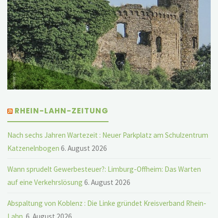
RHEIN-LAHN-ZEITUNG
Nach sechs Jahren Wartezeit : Neuer Parkplatz am Schulzentrum
Katzenelnbogen
6. August 2026
Wann sprudelt Gewerbesteuer?: Limburg-Offheim: Das Warten
auf eine Verkehrslösung
6. August 2026
Abspaltung von Koblenz : Die Linke gründet Kreisverband Rhein-
Lahn
6. August 2026