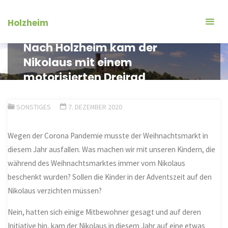
Zum
Inhalt
Holzheim
springen
Nach Holzheim kam der
Nikolaus mit einem
motorisierten Dreirad
SONSTIGES
7. DEZEMBER 2020
Wegen der Corona Pandemie musste der Weihnachtsmarkt in
diesem Jahr ausfallen. Was machen wir mit unseren Kindern, die
während des Weihnachtsmarktes immer vom Nikolaus
beschenkt wurden? Sollen die Kinder in der Adventszeit auf den
Nikolaus verzichten müssen?
Nein, hatten sich einige Mitbewohner gesagt und auf deren
Initiative hin, kam der Nikolaus in diesem Jahr auf eine etwas