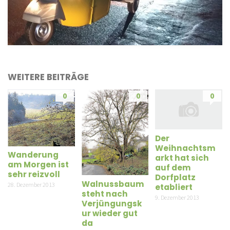
WEITERE BEITRÄGE
0
0
0
Der
Weihnachtsm
Wanderung
arkt hat sich
am Morgen ist
auf dem
sehr reizvoll
Dorfplatz
Walnussbaum
28. Dezember 2013
etabliert
steht nach
9. Dezember 2013
Verjüngungsk
ur wieder gut
da