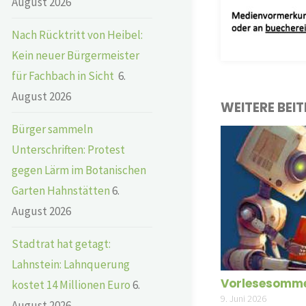
August 2026
Nach Rücktritt von Heibel:
Kein neuer Bürgermeister
für Fachbach in Sicht
6.
August 2026
WEITERE BEI
Bürger sammeln
Unterschriften: Protest
gegen Lärm im Botanischen
Garten Hahnstätten
6.
August 2026
Stadtrat hat getagt:
Lahnstein: Lahnquerung
Vorlesesomme
kostet 14 Millionen Euro
6.
9. Juni 2026
August 2026