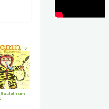
0
 Basteln am
6