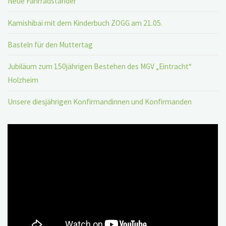
Neue Fahrradständer
Kamishibai mit dem Kinderbuch ZOGG am 21.05.
Basteln für den Muttertag
Jubiläum zum 150jährigen Bestehen des MGV „Eintracht“
Holzheim
Unsere diesjährigen Konfirmandinnen und Konfirmanden