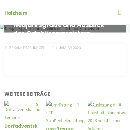
Zum
Inhalt
Holzheim
springen
Neujahrsgrüße und Ausblick
des Ortsbürgermeisters
BEKANNTMACHUNGEN
4. JANUAR 2023
WEITERE BEITRÄGE
0
1
0
Dorfadventsk
Umrüstung