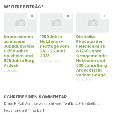
WEITERE BEITRÄGE
0
0
1
Impressionen
1250 Jahre
Die heiße
zu unserer
Holzheim –
Phase zu den
Jubiläumsfeie
Festtage vom
Feierlichkeite
r 1250 Jahre
24. – 25 Juni
n 1250 Jahre
Holzheim und
2023
Ortsgemeinde
625 Jahre Burg
Holzheim und
14. Januar 2023
Ardeck
625 Jahre Burg
Ardeck ist in
2. Juli 2023
vollem Gange
22. Mai 2023
SCHREIBE EINEN KOMMENTAR
Deine E-Mail-Adresse wird nicht veröffentlicht.
Erforderliche
Felder sind mit
*
markiert