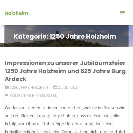
Zum
Inhalt
Holzheim
springen
Kategorie:
1250 Jahre Holzheim
Impressionen zu unserer Jubiläumsfeier
1250 Jahre Holzheim und 625 Jahre Burg
Ardeck
1250 JAHRE HOLZHEIM
2. JULI 2023
KOMMENTAR HINTERLASSEN
Wir danken allen Helferinnen und Helfern, welche im Großen wie
auch im Kleinen dafür gesorgt haben, dass die Feier ein voller
Erfolg war. Ohne die tatkräftige Unterstützung der vielen
Freiwilligen könnte solch eine Veranstaltung nicht durchgeführt