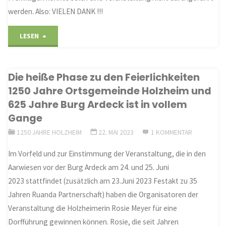
werden. Also: VIELEN DANK !!!
"Impressionen
LESEN
zu
Die heiße Phase zu den Feierlichkeiten
unserer
1250 Jahre Ortsgemeinde Holzheim und
Jubiläumsfeier
625 Jahre Burg Ardeck ist in vollem
Gange
1250
1250 JAHRE HOLZHEIM
22. MAI 2023
1 KOMMENTAR
Jahre
Im Vorfeld und zur Einstimmung der Veranstaltung, die in den
Holzheim
Aarwiesen vor der Burg Ardeck am 24. und 25. Juni
2023 stattfindet (zusätzlich am 23.Juni 2023 Festakt zu 35
und
Jahren Ruanda Partnerschaft) haben die Organisatoren der
625
Veranstaltung die Holzheimerin Rosie Meyer für eine
Dorfführung gewinnen können. Rosie, die seit Jahren