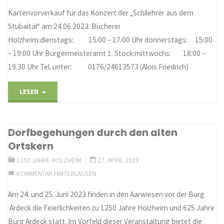
Kartenvorverkauf für das Konzert der „Schilehrer aus dem
und
Stubaital“ am 24.06.2023: Bücherei
Holzheim:dienstags: 15:00 – 17:00 Uhr donnerstags: 15:00
625
– 19:00 Uhr Bürgermeisteramt 1. Stock:mittwochs: 18:00 –
Jahre
19:30 Uhr Tel. unter: 0176/24613573 (Alois Friedrich)
Burg
"Kartenvorverkauf
LESEN
Ardeck
für
ist
Dorfbegehungen durch den alten
die
Ortskern
in
Schilehrer
1250 JAHRE HOLZHEIM
27. APRIL 2023
vollem
KOMMENTAR HINTERLASSEN
aus
Gange"
Am 24. und 25. Juni 2023 finden in den Aarwiesen vor der Burg
dem
Ardeck die Feierlichkeiten zu 1250 Jahre Holzheim und 625 Jahre
Stubaital"
Burg Ardeck statt. Im Vorfeld dieser Veranstaltung bietet die