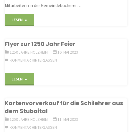
Jahre
Mitarbeiterin in der Gemeindebücherei …
Burg
"Die
LESEN
Ardeck"
heiße
Flyer zur 1250 Jahr Feier
Phase
1250 JAHRE HOLZHEIM
16. MAI 2023
zu
KOMMENTAR HINTERLASSEN
den
"Flyer
LESEN
Feierlichkeiten
zur
1250
Kartenvorverkauf für die Schilehrer aus
1250
Jahre
dem Stubaital
Jahr
Ortsgemeinde
1250 JAHRE HOLZHEIM
11. MAI 2023
KOMMENTAR HINTERLASSEN
Feier"
Holzheim