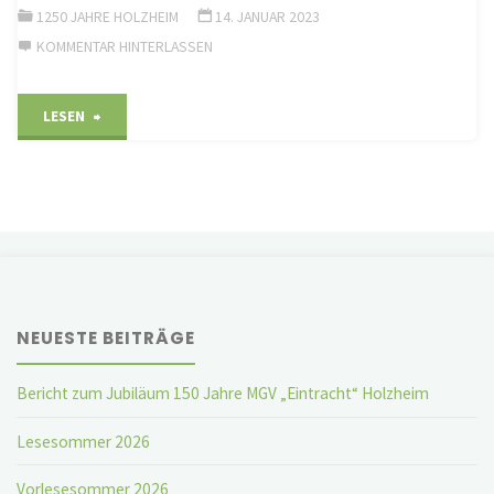
1250 JAHRE HOLZHEIM
14. JANUAR 2023
KOMMENTAR HINTERLASSEN
"1250
LESEN
Jahre
Holzheim
–
Festtage
NEUESTE BEITRÄGE
vom
24.
Bericht zum Jubiläum 150 Jahre MGV „Eintracht“ Holzheim
–
Lesesommer 2026
25
Vorlesesommer 2026