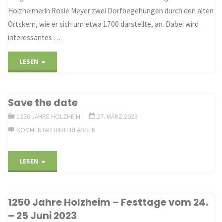
Holzheimerin Rosie Meyer zwei Dorfbegehungen durch den alten
Ortskern, wie er sich um etwa 1700 darstellte, an. Dabei wird
interessantes …
"Dorfbegehungen
LESEN
durch
Save the date
den
1250 JAHRE HOLZHEIM
27. MÄRZ 2023
alten
KOMMENTAR HINTERLASSEN
Ortskern"
"Save
LESEN
the
1250 Jahre Holzheim – Festtage vom 24.
date"
– 25 Juni 2023