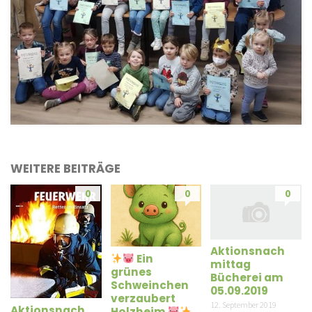
WEITERE BEITRÄGE
0
0
0
Aktionsnach
Ein
mittag
grünes
Bücherei am
Schweinchen
05.09.2019
verzaubert
12. September 2019
Aktionsnach
Holzheim