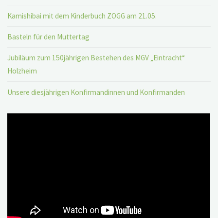
Kamishibai mit dem Kinderbuch ZOGG am 21.05.
Basteln für den Muttertag
Jubiläum zum 150jährigen Bestehen des MGV „Eintracht“
Holzheim
Unsere diesjährigen Konfirmandinnen und Konfirmanden