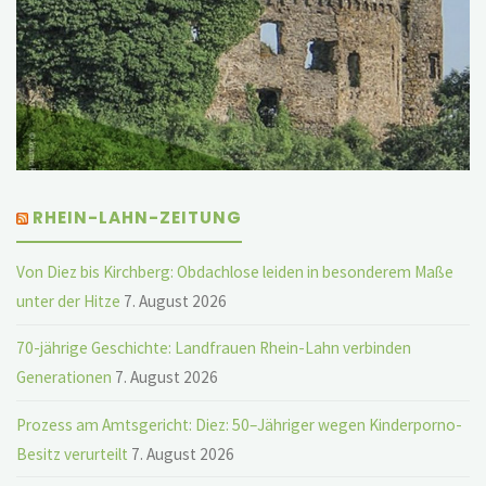
RHEIN-LAHN-ZEITUNG
Von Diez bis Kirchberg: Obdachlose leiden in besonderem Maße
unter der Hitze
7. August 2026
70-jährige Geschichte: Landfrauen Rhein-Lahn verbinden
Generationen
7. August 2026
Prozess am Amtsgericht: Diez: 50–Jähriger wegen Kinderporno-
Besitz verurteilt
7. August 2026