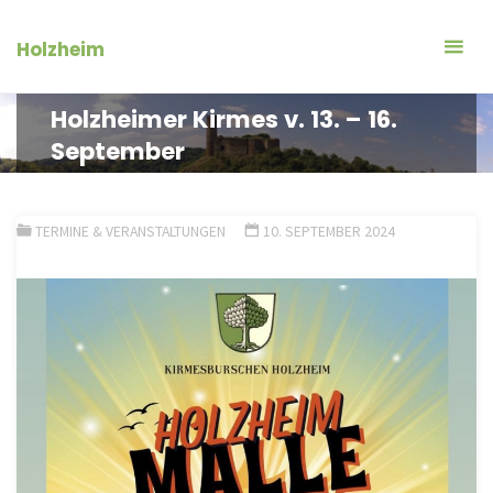
Zum
Inhalt
Holzheim
springen
Holzheimer Kirmes v. 13. – 16.
September
TERMINE & VERANSTALTUNGEN
10. SEPTEMBER 2024