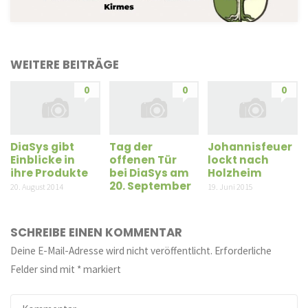
WEITERE BEITRÄGE
0
0
0
DiaSys gibt
Tag der
Johannisfeuer
Einblicke in
offenen Tür
lockt nach
ihre Produkte
bei DiaSys am
Holzheim
20. September
20. August 2014
19. Juni 2015
SCHREIBE EINEN KOMMENTAR
Deine E-Mail-Adresse wird nicht veröffentlicht.
Erforderliche
Felder sind mit
*
markiert