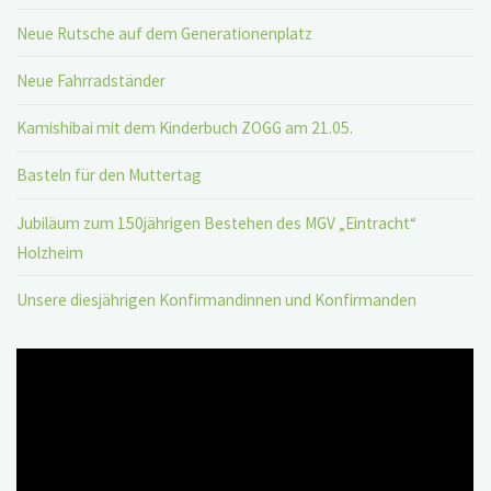
Neue Rutsche auf dem Generationenplatz
Neue Fahrradständer
Kamishibai mit dem Kinderbuch ZOGG am 21.05.
Basteln für den Muttertag
Jubiläum zum 150jährigen Bestehen des MGV „Eintracht“
Holzheim
Unsere diesjährigen Konfirmandinnen und Konfirmanden