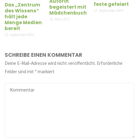
Autorin
feste gefeiert
Das „Zentrum
begeistert mit
des Wissens“
17. September 2004
Mädchenbuch
hält jede
10. März 2017
Menge Medien
bereit
22. September 2004
SCHREIBE EINEN KOMMENTAR
Deine E-Mail-Adresse wird nicht veröffentlicht.
Erforderliche
Felder sind mit
*
markiert