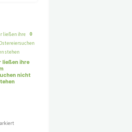
0
 ließen ihre
im
suchen nicht
stehen
rkiert