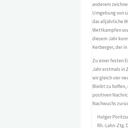
anderem zeichnen 
Umgebung von säm
das alljährliche
Wettkämpfen sowi
diesem Jahr kon
Kerberger, der i
Zu einer festen E
Jahr erstmals in
wir gleich vier 
Bleibt zu hoffen
positiven Nachri
Nachwuchs zurüc
Holger Pöritzs
Rh.-Lahn-Ztg. 