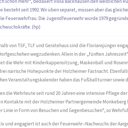
uch schon mehr“, bedauert Viola Backhausen den weiblichen Rü
besteht seit 1992. Wir üben separat, müssen aber das gleiche 
die Feuerwehrfrau. Die Jugendfeuerwehr wurde 1979 gegründe
achwuchskräfte. (hp)
alb von TSF, TLF und Gerätehaus sind die Floriansjünger enga
orfgeschehen wegzudenken. Allein in der „fünften Jahreszeit“
ltet die Wehr mit Kinderkappensitzung, Maskenball und Rosen
drei närrische Höhepunkte der Holzheimer Fastnacht. Ebenfalls
ichen Veranstaltungskalender haben das Fußballturnier sowie d
n die Wehrleute seit rund 20 Jahren eine intensive Pflege der
en Kontakte mit der Holzheimer Partnergemeinde Mönkeberg be
ter Linie in Form von Besuchen und Gegenbesuchen“, so Wehrfüh
tiv und engagiert ist auch der Feuerwehr
–
Nachwuchs der Aarg