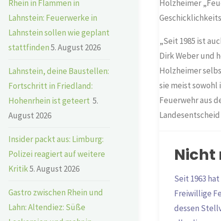
Holzheimer „Feue
Rhein in Flammen in
Geschicklichkeits
Lahnstein: Feuerwerke in
Lahnstein sollen wie geplant
„Seit 1985 ist au
stattfinden
5. August 2026
Dirk Weber und h
Holzheimer selbst
Lahnstein, deine Baustellen:
sie meist sowohl i
Fortschritt in Friedland:
Feuerwehr aus de
Hohenrhein ist geteert
5.
Landesentscheid 
August 2026
Insider packt aus: Limburg:
Nicht
Polizei reagiert auf weitere
Kritik
5. August 2026
Seit 1963 ha
Gastro zwischen Rhein und
Freiwillige F
Lahn: Altendiez: Süße
dessen Stellv