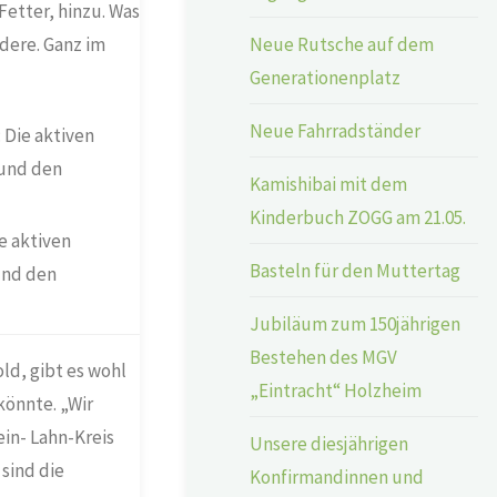
Fetter, hinzu. Was
Neue Rutsche auf dem
ndere. Ganz im
Generationenplatz
Neue Fahrradständer
Kamishibai mit dem
Kinderbuch ZOGG am 21.05.
e aktiven
Basteln für den Muttertag
und den
Jubiläum zum 150jährigen
Bestehen des MGV
ld, gibt es wohl
„Eintracht“ Holzheim
könnte. „Wir
in- Lahn-Kreis
Unsere diesjährigen
sind die
Konfirmandinnen und