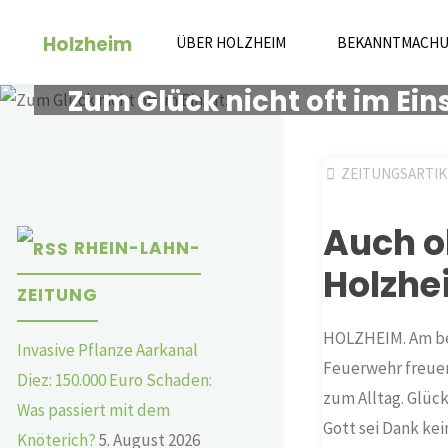
Zum
Holzheim
Inhalt
ÜBER HOLZHEIM
BEKANNTMACH
springen
Zum Glück nicht oft im Ein
ZEITUNGSARTIK
Auch o
RHEIN-LAHN-
Holzhe
ZEITUNG
HOLZHEIM. Am best
Invasive Pflanze Aarkanal
Feuerwehr freuen
Diez: 150.000 Euro Schaden:
zum Alltag. Glück
Was passiert mit dem
Gott sei Dank kei
Knöterich?
5. August 2026