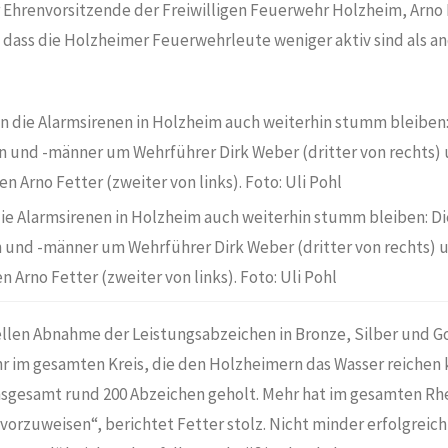
 Ehrenvorsitzende der Freiwilligen Feuerwehr Holzheim, Arno 
, dass die Holzheimer Feuerwehrleute weniger aktiv sind als a
die Alarmsirenen in Holzheim auch weiterhin stumm bleiben: Di
und -männer um Wehrführer Dirk Weber (dritter von rechts) 
 Arno Fetter (zweiter von links). Foto: Uli Pohl
ellen Abnahme der Leistungsabzeichen in Bronze, Silber und Go
r im gesamten Kreis, die den Holzheimern das Wasser reichen 
insgesamt rund 200 Abzeichen geholt. Mehr hat im gesamten Rhe
orzuweisen“, berichtet Fetter stolz. Nicht minder erfolgreich 