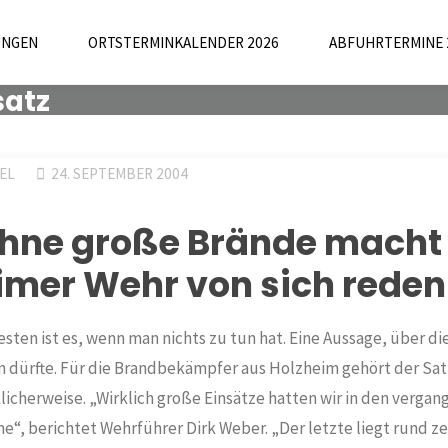
UNGEN
ORTSTERMINKALENDER 2026
ABFUHRTERMINE 
satz
EL
24. SEPTEMBER 2004
hne große Brände macht 
imer Wehr von sich reden
en ist es, wenn man nichts zu tun hat. Eine Aussage, über die
 dürfte. Für die Brandbekämpfer aus Holzheim gehört der Sat
licherweise. „Wirklich große Einsätze hatten wir in den verga
ne“, berichtet Wehrführer Dirk Weber. „Der letzte liegt rund z