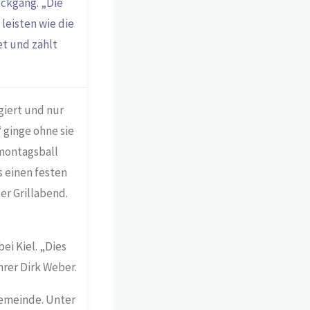
ckgang. „Die
leisten wie die
t und zählt
giert und nur
 ginge ohne sie
montagsball
 einen festen
er Grillabend.
i Kiel. „Dies
rer Dirk Weber.
emeinde. Unter