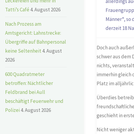
Leckereien und mehr in
allerdings a
Tatti’s Café
4. August 2026
Frauengruppe 
Männer“, so 
Nach Prozess am
derzeit 18 N
Amtsgericht: Lahnstrecke:
Übergriffe auf Bahnpersonal
Doch auch außerh
keine Seltenheit
4. August
schwer aus dem D
2026
nichts, veransta
600 Quadratmeter
immerhin gleich 
betroffen: Nächtlicher
Platz im alljährl
Feldbrand bei Aull
Überdies betreibe
beschäftigt Feuerwehr und
freundschaftlich
Polizei
4. August 2026
geschieht in ers
Nicht weniger ak