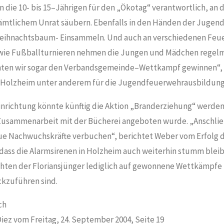
die 10- bis 15
–
Jährigen für den „Ökotag“ verantwortlich, an d
tlichem Unrat säubern. Ebenfalls in den Händen der Jugend
 Weihnachtsbaum- Einsammeln. Und auch an verschiedenen Feu
e Fußballturnieren nehmen die Jungen und Mädchen regelmäß
nten wir sogar den Verbandsgemeinde
–
Wettkampf gewinnen“, 
n Holzheim unter anderem für die Jugendfeuerwehrausbildung 
inrichtung könnte künftig die Aktion „Branderziehung“ werden
 Zusammenarbeit mit der Bücherei angeboten wurde. „Anschl
neue Nachwuchskräfte verbuchen“, berichtet Weber vom Erfolg d
, dass die Alarmsirenen in Holzheim auch weiterhin stumm blei
chten der Floriansjünger lediglich auf gewonnene Wettkämpf
kzuführen sind.
ch
Diez vom Freitag, 24. September 2004, Seite 19