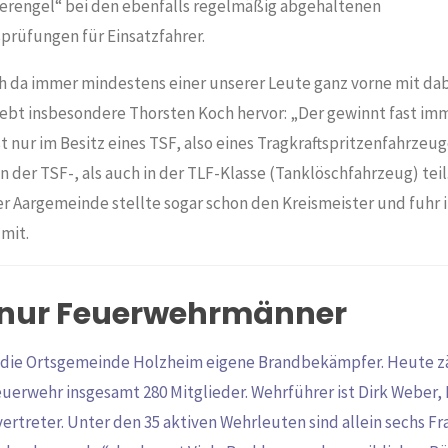
rengel“ bei den ebenfalls regelmäßig abgehaltenen
prüfungen für Einsatzfahrer.
ch da immer mindestens einer unserer Leute ganz vorne mit dab
ebt insbesondere Thorsten Koch hervor: „Der gewinnt fast im
 nur im Besitz eines TSF, also eines Tragkraftspritzenfahrzeu
n der TSF-, als auch in der TLF-Klasse (Tanklöschfahrzeug) teil.
r Aargemeinde stellte sogar schon den Kreismeister und fuhr 
mit.
 nur Feuerwehrmänner
t die Ortsgemeinde Holzheim eigene Brandbekämpfer. Heute zä
euerwehr insgesamt 280 Mitglieder. Wehrführer ist Dirk Weber,
ertreter. Unter den 35 aktiven Wehrleuten sind allein sechs Fr