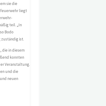
em sie die
feuerwehr liegt
erwehr-
ig teil. „In
so Bodo
zuständig ist.
, die in diesem
ießend konnten
er Veranstaltung.
ben und die
e und neuen