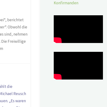
Konfirmanden
ei“, berichtet
mer“. Obwohl die
ges sind, nehmen
 Die Freiwillige
im
hlt die
 Michael Reusch
auen. „Es waren