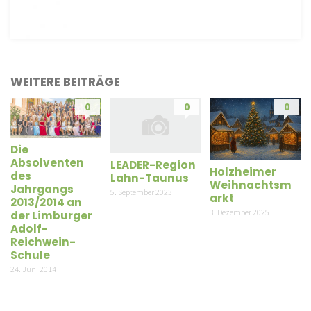
WEITERE BEITRÄGE
0
0
0
Die
Absolventen
LEADER-Region
Holzheimer
des
Lahn-Taunus
Weihnachtsm
Jahrgangs
5. September 2023
arkt
2013/2014 an
3. Dezember 2025
der Limburger
Adolf-
Reichwein-
Schule
24. Juni 2014