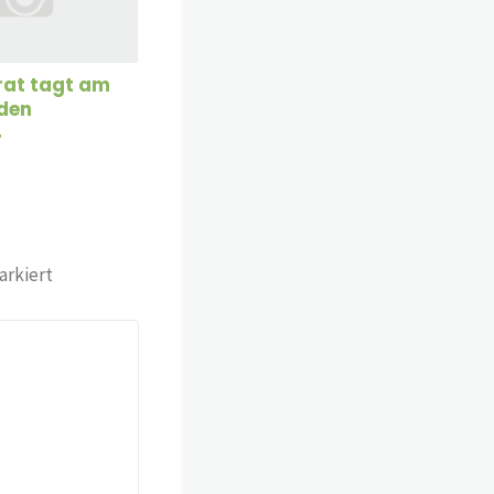
at tagt am
 den
4
rkiert