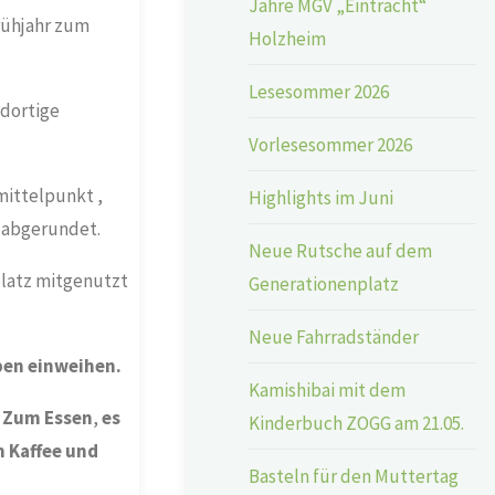
Jahre MGV „Eintracht“
rühjahr zum
Holzheim
Lesesommer 2026
 dortige
Vorlesesommer 2026
mittelpunkt ,
Highlights im Juni
 abgerundet.
Neue Rutsche auf dem
platz mitgenutzt
Generationenplatz
Neue Fahrradständer
pen einweihen.
Kamishibai mit dem
: Zum Essen
,
es
Kinderbuch ZOGG am 21.05.
 Kaffee und
Basteln für den Muttertag