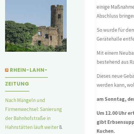
einige Maßnahmen
Abschluss bring
So wurde für den
Gerätehalle entfe
Mit einem Neubau
bestehend aus Ra
RHEIN-LAHN-
Dieses neue Gebä
ZEITUNG
werden kann, wol
am Sonntag, den
Nach Mängeln und
Firmenwechsel: Sanierung
Um 12.00 Uhr er
der Bahnhofstraße in
gibt Erbsensupp
Hahnstätten läuft weiter
8.
Kuchen.