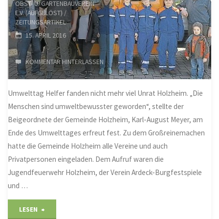
OBST- U. GARTENBAUVEREIN
E.V. (AUFGELÖST)
/
ZEITUNGSARTIKEL
15. APRIL 2016
KOMMENTAR HINTERLASSEN
Umwelttag Helfer fanden nicht mehr viel Unrat Holzheim. „Die
Menschen sind umweltbewusster geworden“, stellte der
Beigeordnete der Gemeinde Holzheim, Karl-August Meyer, am
Ende des Umwelttages erfreut fest. Zu dem Großreinemachen
hatte die Gemeinde Holzheim alle Vereine und auch
Privatpersonen eingeladen. Dem Aufruf waren die
Jugendfeuerwehr Holzheim, der Verein Ardeck-Burgfestspiele
und …
"Holzheim
LESEN