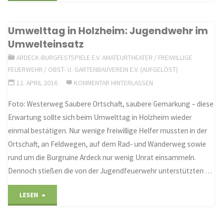
wird
Umwelttag in Holzheim: Jugendwehr im
immer
Umwelteinsatz
sauberer"
ARDECK-BURGFESTSPIELE E.V. AMATEURTHEATER
/
FREIWILLIGE
FEUERWEHR
/
OBST- U. GARTENBAUVEREIN E.V. (AUFGELÖST)
12. APRIL 2016
KOMMENTAR HINTERLASSEN
Foto: Westerweg Saubere Ortschaft, saubere Gemarkung – diese
Erwartung sollte sich beim Umwelttag in Holzheim wieder
einmal bestätigen. Nur wenige freiwillige Helfer mussten in der
Ortschaft, an Feldwegen, auf dem Rad- und Wanderweg sowie
rund um die Burgruine Ardeck nur wenig Unrat einsammeln.
Dennoch stießen die von der Jugendfeuerwehr unterstützten …
"Umwelttag
LESEN
in