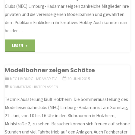
Clubs (MEC) Limburg-Hadamar zeigten zahlreiche Mitglieder ihre
privaten und die vereinseigenen Modellbahnen und gewährten
dem Publikum Einblicke in ihr kreatives Hobby. Auch konnte man
bei der …
"MEC
LESEN
gewährt
Modellbahner zeigen Schätze
Einblick
MEC LIMBURG-HADAMAR E.V.
20. JUNI 2015
in
KOMMENTAR HINTERLASSEN
sein
Technik Ausstellung läuft Holzheim. Die Sommerausstellung des
Modelleisenbahnclubs (MEC) Limburg-Hadamar ist am Sonntag,
Hobby"
21. Juni, von 10 bis 16 Uhr in den Klubräumen in Holzheim,
Mühlstraße 2, zu sehen. Besucher können sich freuen auf schöne
Stunden und viel Fahrbetrieb auf den Anlagen. Auch Fachberater