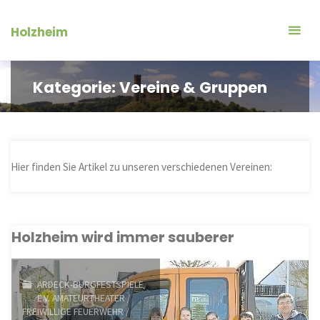
Zum
Inhalt
Holzheim
springen
Kategorie:
Vereine & Gruppen
Hier finden Sie Artikel zu unseren verschiedenen Vereinen:
Holzheim wird immer sauberer
ARDECK-BURGFESTSPIELE
E.V. AMATEURTHEATER
/
FREIWILLIGE FEUERWEHR
/