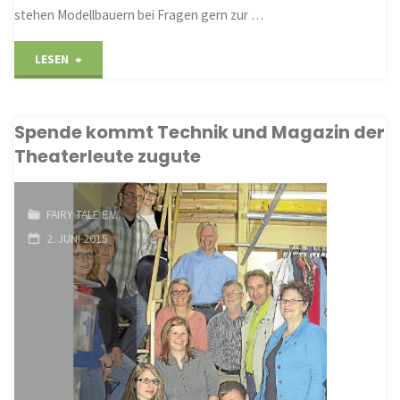
stehen Modellbauern bei Fragen gern zur …
"Modellbahner
LESEN
zeigen
Spende kommt Technik und Magazin der
Schätze"
Theaterleute zugute
FAIRY TALE E.V.
2. JUNI 2015