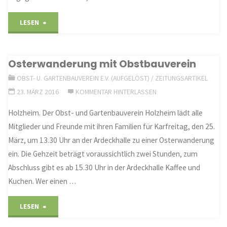
"Seit
LESEN
bis
Osterwanderung mit Obstbauverein
zu
OBST- U. GARTENBAUVEREIN E.V. (AUFGELÖST)
/
ZEITUNGSARTIKEL
vier
23. MÄRZ 2016
KOMMENTAR HINTERLASSEN
Jahrzehnten
Holzheim. Der Obst- und Gartenbauverein Holzheim lädt alle
Mitglieder und Freunde mit ihren Familien für Karfreitag, den 25.
fest
März, um 13.30 Uhr an der Ardeckhalle zu einer Osterwanderung
mit
ein. Die Gehzeit beträgt voraussichtlich zwei Stunden, zum
Abschluss gibt es ab 15.30 Uhr in der Ardeckhalle Kaffee und
der
Kuchen. Wer einen …
Holzheimer
"Osterwanderung
LESEN
Wehr