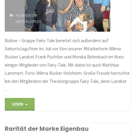
KOMMENTAR
HINTERLASSEN
Bühne – Gruppe Fairy-Tale bereitet sich außerdem auf
Geburtstagsfeier im Juli vor Von unserer Mitarbeiterin Wilma
Rücker Landrat Frank Puchtler und Monika Birlenbach im Kreis
einiger Mitglieder von Fairy-Tale. Mit dabei ist auch Matthias
Lammert. Foto: Wilma Rücker Holzheim. Große Freude herrschte
bei den Mitgliedern der Theatergruppe Fairy-Tale, denn Landrat
…
"Spende
LESEN
kommt
Rarität der Marke Eigenbau
Technik