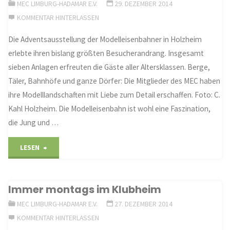
MEC LIMBURG-HADAMAR E.V.
29. DEZEMBER 2014
und
KOMMENTAR HINTERLASSEN
Magazin
Die Adventsausstellung der Modelleisenbahner in Holzheim
erlebte ihren bislang größten Besucherandrang. Insgesamt
der
sieben Anlagen erfreuten die Gäste aller Altersklassen. Berge,
Theaterleute
Täler, Bahnhöfe und ganze Dörfer: Die Mitglieder des MEC haben
ihre Modelllandschaften mit Liebe zum Detail erschaffen. Foto: C.
zugute"
Kahl Holzheim. Die Modelleisenbahn ist wohl eine Faszination,
die Jung und …
"Rarität
LESEN
der
Immer montags im Klubheim
Marke
MEC LIMBURG-HADAMAR E.V.
27. DEZEMBER 2014
Eigenbau"
KOMMENTAR HINTERLASSEN