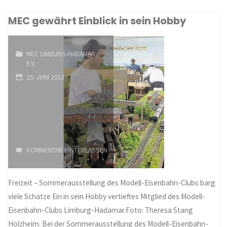
mit
verbandelt"
MEC gewährt Einblick in sein Hobby
Obstbauverein"
MEC LIMBURG-HADAMAR
E.V.
25. JUNI 2015
KOMMENTAR HINTERLASSEN
Freizeit – Sommerausstellung des Modell-Eisenbahn-Clubs barg
viele Schätze Ein in sein Hobby vertieftes Mitglied des Modell-
Eisenbahn-Clubs Limburg-Hadamar.Foto: Theresa Stang
Holzheim. Bei der Sommerausstellung des Modell-Eisenbahn-