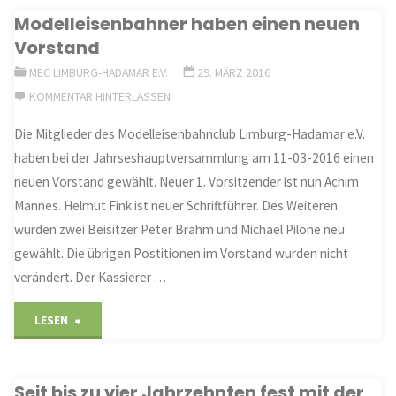
Modelleisenbahner haben einen neuen
Holzheim:
Vorstand
Jugendwehr
MEC LIMBURG-HADAMAR E.V.
29. MÄRZ 2016
KOMMENTAR HINTERLASSEN
im
Die Mitglieder des Modelleisenbahnclub Limburg-Hadamar e.V.
Umwelteinsatz"
haben bei der Jahrseshauptversammlung am 11-03-2016 einen
neuen Vorstand gewählt. Neuer 1. Vorsitzender ist nun Achim
Mannes. Helmut Fink ist neuer Schriftführer. Des Weiteren
wurden zwei Beisitzer Peter Brahm und Michael Pilone neu
gewählt. Die übrigen Postitionen im Vorstand wurden nicht
verändert. Der Kassierer …
"Modelleisenbahner
LESEN
haben
Seit bis zu vier Jahrzehnten fest mit der
einen