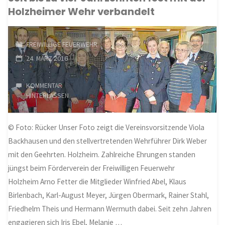
Holzheimer Wehr verbandelt
neuen
Vorstand"
FREIWILLIGE FEUERWEHR
24. MÄRZ 2016
KOMMENTAR
HINTERLASSEN
© Foto: Rücker Unser Foto zeigt die Vereinsvorsitzende Viola
Backhausen und den stellvertretenden Wehrführer Dirk Weber
mit den Geehrten. Holzheim. Zahlreiche Ehrungen standen
jüngst beim Förderverein der Freiwilligen Feuerwehr
Holzheim Arno Fetter die Mitglieder Winfried Abel, Klaus
Birlenbach, Karl-August Meyer, Jürgen Obermark, Rainer Stahl,
Friedhelm Theis und Hermann Wermuth dabei. Seit zehn Jahren
engagieren sich Iris Ebel, Melanie …