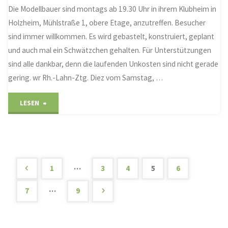
Die Modellbauer sind montags ab 19.30 Uhr in ihrem Klubheim in
Holzheim, Mühlstraße 1, obere Etage, anzutreffen. Besucher
sind immer willkommen. Es wird gebastelt, konstruiert, geplant
und auch mal ein Schwätzchen gehalten. Für Unterstützungen
sind alle dankbar, denn die laufenden Unkosten sind nicht gerade
gering. wr Rh.-Lahn-Ztg. Diez vom Samstag, …
"Immer
LESEN
montags
im
Klubheim"
…
1
3
4
5
6
Seitennummerierung
…
7
9
der