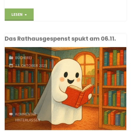
"Herbstlich
LESEN
🍁
Das Rathausgespenst spukt am 06.11.
🍂
🍃"
BÜCHEREI
13. OKTOBER 2025
KOMMENTAR
HINTERLASSEN