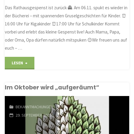
Das Rathausgespenst ist zurück 👻. Am 06.11. spukt es wieder in
der Bücherei – mit spannenden Gruselgeschichten für Kinder. ⏰
16:00 Uhr für Kigakinder ⏰17:00 Uhr für Schulkinder Kommt
vorbei und erlebt das kleine Gespenst live! Auch Mama, Papa,
oder Oma, Opa dürfen natürlich mitspuken 😊Wir freuen uns auf
euch – …
"Das
LESEN
Rathausgespenst
Im Oktober wird „aufgeräumt“
spukt
am
BEKANNTMACHUNGEN
06.11."
29. SEPTEMBER 2025