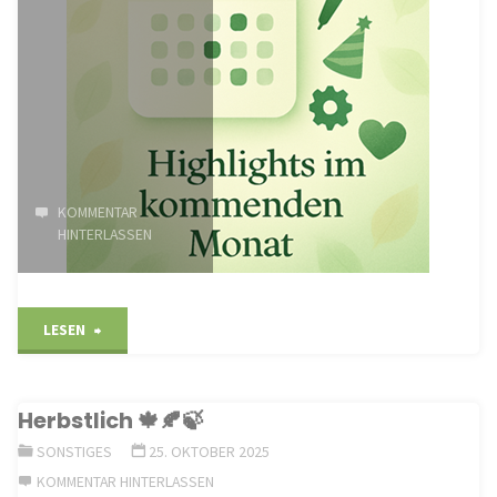
KOMMENTAR
HINTERLASSEN
"Highlights
LESEN
im
Herbstlich 🍁🍂🍃
Dezember"
SONSTIGES
25. OKTOBER 2025
KOMMENTAR HINTERLASSEN