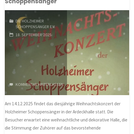
Schoppensänger
„aufgeräumt“"
DIE HOLZHEIMER
SCHOPPENSÄNGER E.V.
18. SEPTEMBER 2025
KOMMENTAR HINTERLASSEN
Am 14.12.2025 findet das diesjährige Weihnachtskonzert der
Holzheimer Schoppensänger in der Ardeckhalle statt. Die
Besucher erwartet eine weihnachtliche und dekorative Halle, die
die Stimmung der Zuhörer auf das bevorstehende