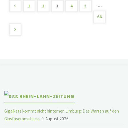
2025"
…
1
2
3
4
5
Seitennummerierung
66
der
Beiträge
RHEIN-LAHN-ZEITUNG
GigaNetz kommt nicht hinterher: Limburg: Das Warten auf den
Glasfaseranschluss
9. August 2026