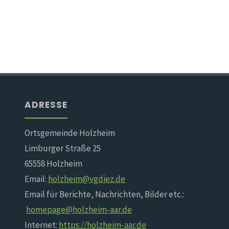
ADRESSE
Ortsgemeinde Holzheim
Limburger Straße 25
65558 Holzheim
Email:
holzheim@vgdiez.de
Email für Berichte, Nachrichten, Bilder etc.:
homepage@holzheim-aar.de
Internet:
https://holzheim-aar.de