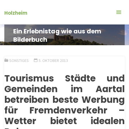
Zum
Inhalt
Holzheim
springen
Ein Erlebnistag wie aus dem
Bilderbuch
SONSTIGES
5. OKTOBER 2013
Tourismus Städte und
Gemeinden im Aartal
betreiben beste Werbung
für Fremdenverkehr –
Wetter bietet idealen