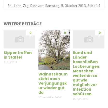
Rh.-Lahn-Ztg. Diez vom Samstag, 5. Oktober 2013, Seite 14
WEITERE BEITRÄGE
0
0
0
Sippentreffen
Bund und
in Staffel
Länder
beschließen
1. Juli 2014
Lockerungen:
Menschen
Walnussbaum
weiterhin so
steht nach
gut wie
Verjüngungsk
möglich vor
ur wieder gut
Infektion
da
schützen
20. November 2014
16. April 2020