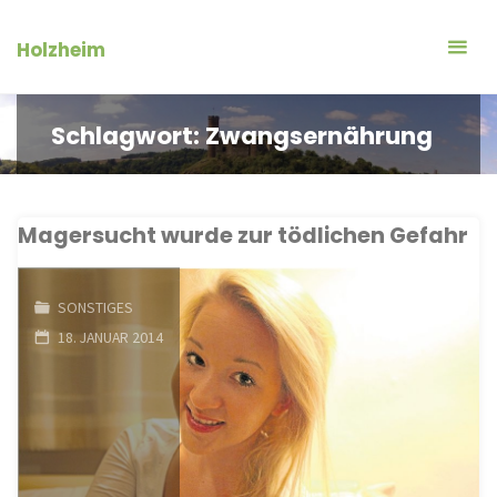
Zum
Inhalt
Holzheim
springen
Schlagwort:
Zwangsernährung
Magersucht wurde zur tödlichen Gefahr
SONSTIGES
18. JANUAR 2014