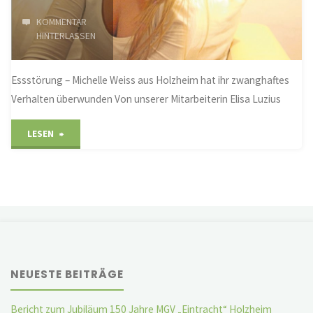
KOMMENTAR
HINTERLASSEN
Essstörung – Michelle Weiss aus Holzheim hat ihr zwanghaftes
Verhalten überwunden Von unserer Mitarbeiterin Elisa Luzius
"Magersucht
LESEN
wurde
zur
tödlichen
Gefahr"
NEUESTE BEITRÄGE
Bericht zum Jubiläum 150 Jahre MGV „Eintracht“ Holzheim