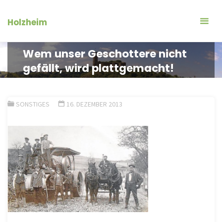
Zum
Inhalt
Holzheim
springen
Wem unser Geschottere nicht
gefällt, wird plattgemacht!
SONSTIGES
16. DEZEMBER 2013