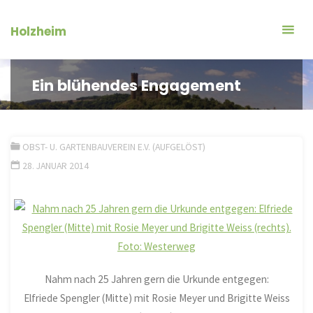
Zum
Inhalt
Holzheim
springen
Ein blühendes Engagement
OBST- U. GARTENBAUVEREIN E.V. (AUFGELÖST)
28. JANUAR 2014
Nahm nach 25 Jahren gern die Urkunde entgegen:
Elfriede Spengler (Mitte) mit Rosie Meyer und Brigitte Weiss