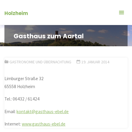
Zum
Inhalt
Holzheim
springen
Gasthaus zum Aartal
GASTRONOMIE UND ÜBERNACHTUNG
19. JANUAR 2014
Limburger Straße 32
65558 Holzheim
Tel.: 06432 / 61424
Email:
kontakt@gasthaus-ebel.de
Internet:
www.gasthaus-ebel.de