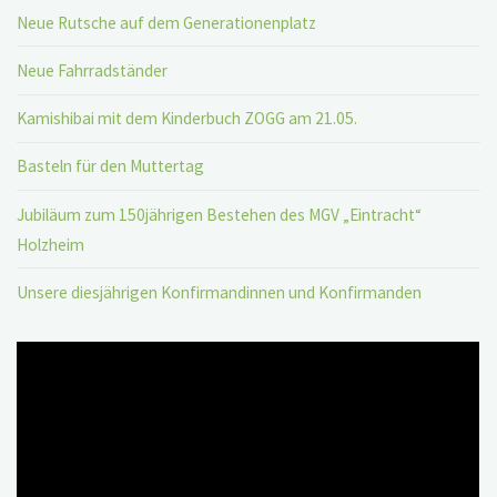
Neue Rutsche auf dem Generationenplatz
Neue Fahrradständer
Kamishibai mit dem Kinderbuch ZOGG am 21.05.
Basteln für den Muttertag
Jubiläum zum 150jährigen Bestehen des MGV „Eintracht“
Holzheim
Unsere diesjährigen Konfirmandinnen und Konfirmanden