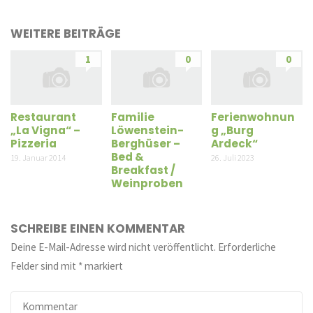
WEITERE BEITRÄGE
1
0
0
Restaurant
Familie
Ferienwohnun
„La Vigna“ –
Löwenstein-
g „Burg
Pizzeria
Berghüser –
Ardeck“
Bed &
19. Januar 2014
26. Juli 2023
Breakfast /
Weinproben
SCHREIBE EINEN KOMMENTAR
Deine E-Mail-Adresse wird nicht veröffentlicht.
Erforderliche
Felder sind mit
*
markiert