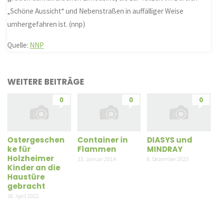
„Schöne Aussicht“ und Nebenstraßen in auffälliger Weise
umhergefahren ist. (nnp)
Quelle:
NNP
WEITERE BEITRÄGE
0
0
0
Ostergeschen
Container in
DIASYS und
ke für
Flammen
MINDRAY
Holzheimer
13. Januar 2014
8. Dezember 2023
Kinder an die
Haustüre
gebracht
18. April 2022