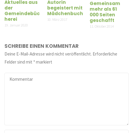
Aktuelles aus
Autorin
Gemeinsam
der
begeistert mit
mehr als 61
Gemeindebüc
Mädchenbuch
000 Seiten
herei
10. März 2017
geschafft
19. Januar 2020
11. Oktober 2014
SCHREIBE EINEN KOMMENTAR
Deine E-Mail-Adresse wird nicht veröffentlicht.
Erforderliche
Felder sind mit
*
markiert