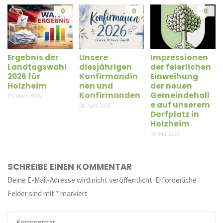
0
0
0
Ergebnis der
Unsere
Impressionen
Landtagswahl
diesjährigen
der feierlichen
2026 für
Konfirmandin
Einweihung
Holzheim
nen und
der neuen
Konfirmanden
Gemeindehall
23. März 2026
e auf unserem
28. April 2026
Dorfplatz in
Holzheim
19. Mai 2025
SCHREIBE EINEN KOMMENTAR
Deine E-Mail-Adresse wird nicht veröffentlicht.
Erforderliche
Felder sind mit
*
markiert