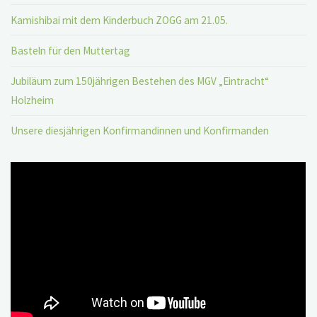
Kamishibai mit dem Kinderbuch ZOGG am 21.05.
Basteln für den Muttertag
Jubiläum zum 150jährigen Bestehen des MGV „Eintracht“
Holzheim
Unsere diesjährigen Konfirmandinnen und Konfirmanden