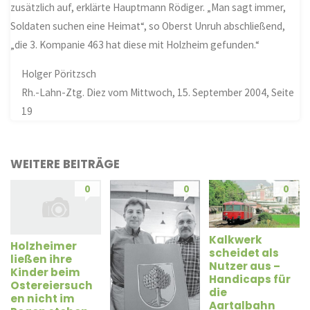
zusätzlich auf, erklärte Hauptmann Rödiger. „Man sagt immer,
Soldaten suchen eine Heimat“, so Oberst Unruh abschließend,
„die 3. Kompanie 463 hat diese mit Holzheim gefunden.“
Holger Pöritzsch
Rh.-Lahn-Ztg. Diez vom Mittwoch, 15. September 2004, Seite
19
WEITERE BEITRÄGE
0
0
0
Kalkwerk
Holzheimer
scheidet als
ließen ihre
Nutzer aus –
Kinder beim
Handicaps für
Ostereiersuch
die
en nicht im
Aartalbahn