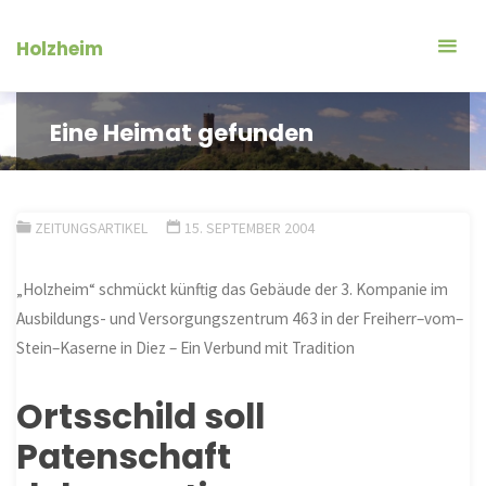
Zum
Inhalt
Holzheim
springen
Eine Heimat gefunden
ZEITUNGSARTIKEL
15. SEPTEMBER 2004
„Holzheim“ schmückt künftig das Gebäude der 3. Kompanie im
Ausbildungs- und Versorgungszentrum 463 in der Freiherr
–
vom
–
Stein
–
Kaserne in Diez – Ein Verbund mit Tradition
Ortsschild soll
Patenschaft