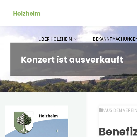
Zum
Holzheim
Inhalt
springen
ÜBER HOLZHEIM
BEKANNTMACHUNGE
Konzert ist ausverkauft
AUS DEM VEREI
Benef