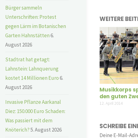
Bürger sammeln
Unterschriften: Protest
WEITERE BEI
gegen Lärm im Botanischen
Garten Hahnstätten
6.
August 2026
Stadtrat hat getagt:
Lahnstein: Lahnquerung
kostet 14 Millionen Euro
6.
August 2026
Musikkorps sp
den guten Zw
Invasive Pflanze Aarkanal
12. April 2014
Diez: 150.000 Euro Schaden:
Was passiert mit dem
SCHREIBE EI
Knöterich?
5. August 2026
Deine E-Mail-Adre