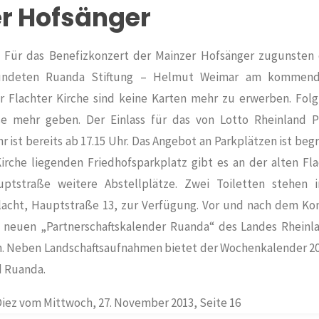
r Hofsänger
.
Für das Benefizkonzert der Mainzer Hofsänger zugunsten 
ündeten Ruanda Stiftung – Helmut Weimar am kommend
 Flachter Kirche sind keine Karten mehr zu erwerben. Folg
e mehr geben. Der Einlass für das von Lotto Rheinland Pf
r ist bereits ab 17.15 Uhr. Das Angebot an Parkplätzen ist be
irche liegenden Friedhofsparkplatz gibt es an der alten Fl
ptstraße weitere Abstellplätze. Zwei Toiletten stehen 
acht, Hauptstraße 13, zur Verfügung. Vor und nach dem Kon
 neuen „Partnerschaftskalender Ruanda“ des Landes Rheinla
n. Neben Landschaftsaufnahmen bietet der Wochenkalender 20
d Ruanda.
Diez vom Mittwoch, 27. November 2013, Seite 16