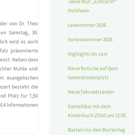
Jahre MGV „Eintracht“
Holzheim
der von Dr. Theo
Lesesommer 2026
en Samstag, 30.
Vorlesesommer 2026
lich wird es auch
alz präsentierte
Highlights im Juni
grenzt. Neben dem
Neue Rutsche auf dem
achter Mühle und
Generationenplatz
im evangelischen
zert besteht die
Neue Fahrradständer
nd Pfalz für 7,50
14 Informationen
Kamishibai mit dem
Kinderbuch ZOGG am 21.05.
Basteln für den Muttertag