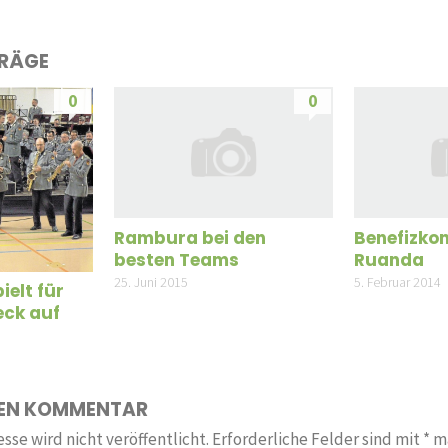
TRÄGE
0
0
Rambura bei den
Benefizkon
besten Teams
Ruanda
25. Juni 2015
5. Februar 2014
ielt für
eck auf
NEN KOMMENTAR
sse wird nicht veröffentlicht.
Erforderliche Felder sind mit
*
ma