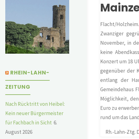
Mainze
Flacht/
Holzheim
Zwanziger gegr
November, in der
keine Abendkass
Konzert um 18 Uh
gegenüber der K
RHEIN-LAHN-
entlang der Hau
ZEITUNG
Gemeindehaus Fl
Möglichkeit, den
Nach Rücktritt von Heibel:
Euro zu erwerbe
Kein neuer Bürgermeister
rund um das Lan
für Fachbach in Sicht
6.
August 2026
Rh.-Lahn-Ztg. 