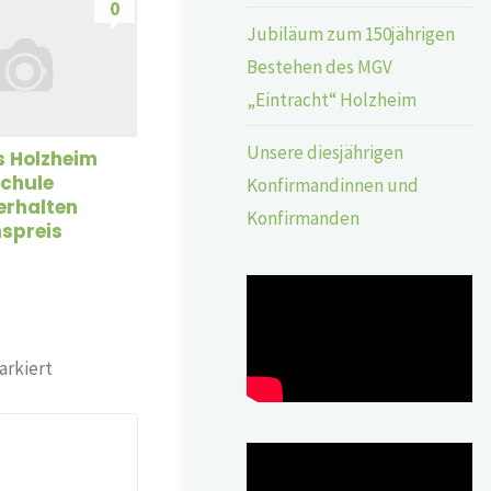
0
Jubiläum zum 150jährigen
Bestehen des MGV
„Eintracht“ Holzheim
Unsere diesjährigen
s Holzheim
chule
Konfirmandinnen und
erhalten
Konfirmanden
nspreis
rkiert