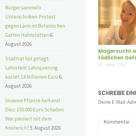
Bürger sammeln
Unterschriften: Protest
gegen Lärm im Botanischen
Garten Hahnstätten
6.
August 2026
Magersucht w
tödlichen Gef
Stadtrat hat getagt:
18. Januar 2014
Lahnstein: Lahnquerung
kostet 14 Millionen Euro
6.
August 2026
SCHREIBE EI
Invasive Pflanze Aarkanal
Deine E-Mail-Adre
Diez: 150.000 Euro Schaden:
Was passiert mit dem
Knöterich?
5. August 2026