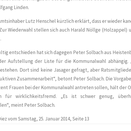
lfgang Linden.
mtsinhaber Lutz Henschel kürzlich erklärt, dass er wieder kan
Zur Wiederwahl stellen sich auch Harald Nöllge (
Holzappel
) 
.
ltig entschieden hat sich dagegen Peter Solbach aus
Heisten
der Aufstellung der Liste für die Kommunalwahl abhängig.
 bestehen. Dort sind keine Jasager gefragt, aber Ratsmitglied
ruktiven Zusammenarbeit“, betont Peter Solbach. Die Vorgabe
zent Frauen bei der Kommunalwahl antreten sollen, hält der 
h für wirklichkeitsfremd. „Es ist schwer genug, überh
en“, meint Peter Solbach.
Diez vom Samstag, 25. Januar 2014, Seite 13