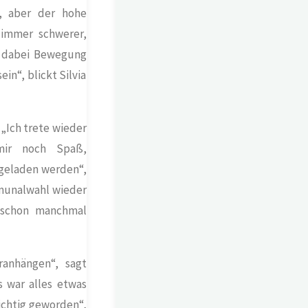
, aber der hohe
 immer schwerer,
es dabei Bewegung
in“, blickt Silvia
 „Ich trete wieder
mir noch Spaß,
geladen werden“,
munalwahl wieder
h schon manchmal
anhängen“, sagt
s war alles etwas
ichtig geworden“,