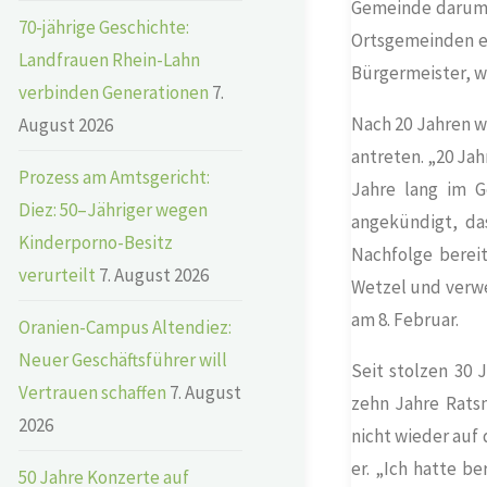
Gemeinde darum 
70-jährige Geschichte:
Ortsgemeinden ei
Landfrauen Rhein-Lahn
Bürgermeister, we
verbinden Generationen
7.
Nach 20 Jahren w
August 2026
antreten. „20 Jah
Prozess am Amtsgericht:
Jahre lang im G
Diez: 50–Jähriger wegen
angekündigt, das
Kinderporno-Besitz
Nachfolge bereit
verurteilt
7. August 2026
Wetzel und verw
am 8. Februar.
Oranien-Campus Altendiez:
Neuer Geschäftsführer will
Seit stolzen 30 
Vertrauen schaffen
7. August
zehn Jahre Ratsm
2026
nicht wieder auf
er. „Ich hatte b
50 Jahre Konzerte auf