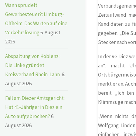
Wann sprudelt
Verbandsgemein
Gewerbesteuer?: Limburg-
Zeitaufwand mac
Offheim: Das Warten auf eine
Kandidaten zu fi
Verkehrslösung
6. August
gegeben. „Die Suc
2026
Stecker nach vor
Abspaltung von Koblenz :
In der VG Diez we
Die Linke gründet
an“, macht Ul
Kreisverband Rhein-Lahn
6.
Ortsbürgermeist
August 2026
merkt er an. Auc
bereit. „Ich bi
Fall am Diezer Amtsgericht:
Klimmzüge machen
Hat 41-Jähriger in Diez ein
Auto aufgebrochen?
6.
„Wenn nichts d
August 2026
Wolfgang Linden
einfacher – inzw