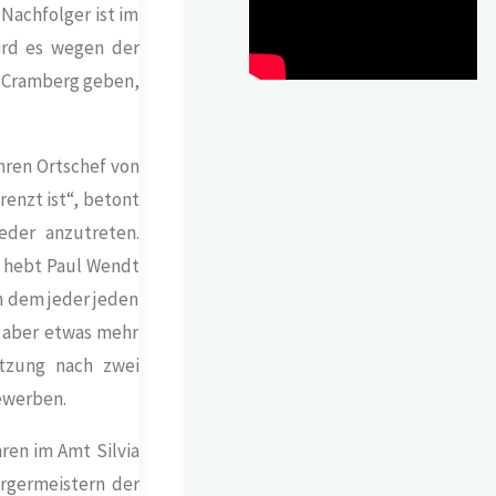
 Nachfolger ist im
wird es wegen der
n Cramberg geben,
ahren Ortschef von
renzt ist“, betont
eder anzutreten.
, hebt Paul Wendt
in dem jeder jeden
 aber etwas mehr
ätzung nach zwei
ewerben.
ren im Amt Silvia
ürgermeistern der