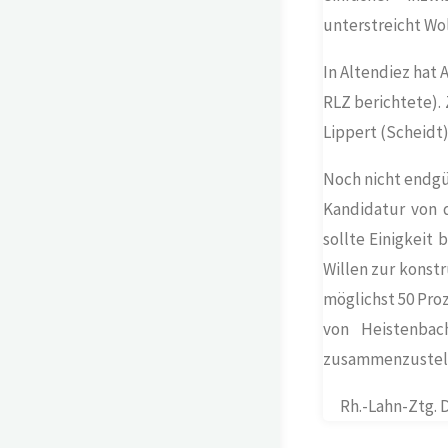
unterstreicht Wo
In
Altendiez
hat A
RLZ berichtete). 
Lippert (
Scheidt
)
Noch nicht endgü
Kandidatur von 
sollte Einigkeit
Willen zur konst
möglichst 50 Pro
von Heistenbac
zusammenzustell
Rh.-Lahn-Ztg. 