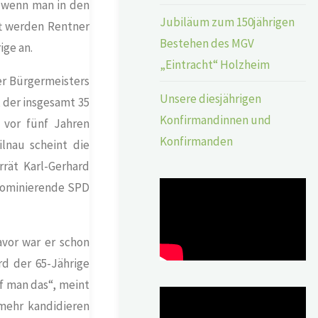
 wenn man in den
Jubiläum zum 150jährigen
ft werden Rentner
Bestehen des MGV
ige an.
„Eintracht“ Holzheim
er
Bürgermeisters
Unsere diesjährigen
, der insgesamt 35
Konfirmandinnen und
 vor fünf Jahren
Konfirmanden
ilnau scheint die
rrät Karl-Gerhard
dominierende SPD
avor war er schon
rd der 65-Jährige
f man das“, meint
 mehr kandidieren