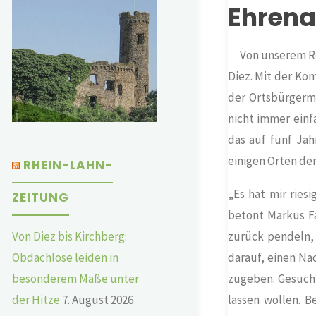
Ehrena
Von unserem R
Diez.
Mit der Kom
der Ortsbürgerm
nicht immer einf
das auf fünf Jah
einigen Orten de
RHEIN-LAHN-
„Es hat mir ries
ZEITUNG
betont Markus F
Von Diez bis Kirchberg:
zurück pendeln,
Obdachlose leiden in
darauf, einen Na
besonderem Maße unter
zugeben. Gesuch
der Hitze
7. August 2026
lassen wollen. B