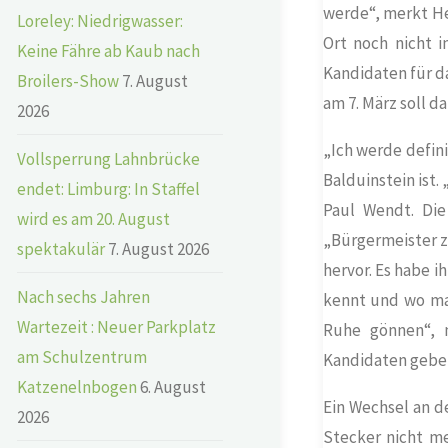
werde“, merkt Hel
Loreley: Niedrigwasser:
Ort noch nicht i
Keine Fähre ab Kaub nach
Kandidaten für d
Broilers-Show
7. August
am 7. März soll d
2026
„Ich werde defini
Vollsperrung Lahnbrücke
Balduinstein
ist.
endet: Limburg: In Staffel
Paul Wendt. Die
wird es am 20. August
„Bürgermeister z
spektakulär
7. August 2026
hervor. Es habe i
Nach sechs Jahren
kennt und wo ma
Wartezeit : Neuer Parkplatz
Ruhe gönnen“, m
am Schulzentrum
Kandidaten geben
Katzenelnbogen
6. August
Ein Wechsel an d
2026
Stecker nicht me