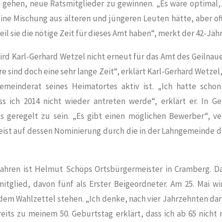
gehen, neue Ratsmitglieder zu gewinnen. „Es wäre optimal,
ne Mischung aus älteren und jüngeren Leuten hätte, aber o
il sie die nötige Zeit für dieses Amt haben“, merkt der 42-Jähr
ird Karl-Gerhard Wetzel nicht erneut für das Amt des
Geilnau
re sind doch eine sehr lange Zeit“, erklärt Karl-Gerhard Wetzel
emeinderat seines Heimatortes aktiv ist. „Ich hatte schon
s ich 2014 nicht wieder antreten werde“, erklärt er. In Ge
s geregelt zu sein. „Es gibt einen möglichen Bewerber“, ve
eist auf dessen Nominierung durch die in der Lahngemeinde 
Jahren ist Helmut Schöps Ortsbürgermeister in
Cramberg
. D
itglied, davon fünf als Erster Beigeordneter. Am 25. Mai wi
 dem Wahlzettel stehen. „Ich denke, nach vier Jahrzehnten dar
ereits zu meinem 50. Geburtstag erklärt, dass ich ab 65 nicht