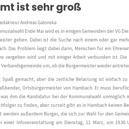
mt ist sehr groß
edakteur Andreas Galonska
munalwahl Ende Mai wird es in einigen Gemeinden der VG Di
eister geben. Dabei ist die Suche nach einem oder gar meh
ach. Das Problem liegt dabei darin, Menschen für ein Ehrena
re vergeben wird und mit einiger Arbeit verbunden ist. Die 
r Verbandsgemeinde um, ob die Bürgermeister wieder antrete
ig Spaß gemacht, aber die zeitliche Belastung ist einfach z
aßbender, Ortsbürgermeister von
Hambach
. Er muss berufl
 was ihm die Kandidatur bei der Kommunalwahl unmöglich ma
chfolger zu finden, aber zurzeit gibt es in Hambach keinen B
t werden außerdem Bürger, die sich zur Wahl für den Gemein
ei einer Infoveranstaltung am Dienstag, 11. März, um 19.30 U