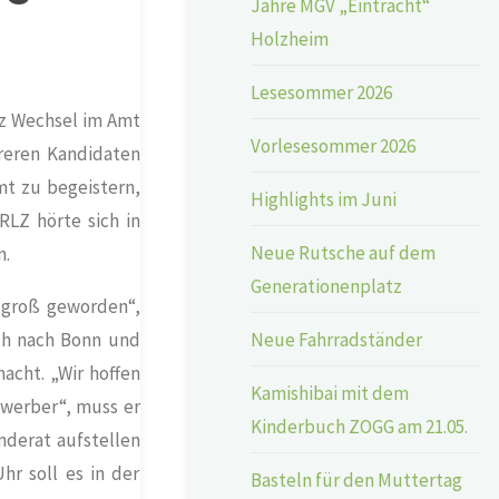
Jahre MGV „Eintracht“
Holzheim
Lesesommer 2026
ez Wechsel im Amt
Vorlesesommer 2026
reren Kandidaten
mt zu begeistern,
Highlights im Juni
RLZ hörte sich in
Neue Rutsche auf dem
n.
Generationenplatz
u groß geworden“,
Neue Fahrradständer
ich nach Bonn und
cht. „Wir hoffen
Kamishibai mit dem
ewerber“, muss er
Kinderbuch ZOGG am 21.05.
derat aufstellen
hr soll es in der
Basteln für den Muttertag