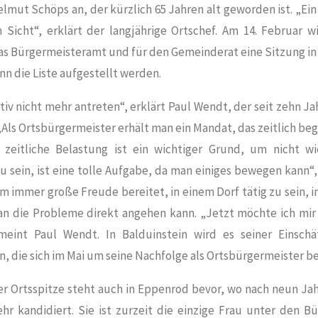
mut Schöps an, der kürzlich 65 Jahren alt geworden ist. „Ein
n Sicht“, erklärt der langjährige Ortschef. Am 14. Februar 
as Bürgermeisteramt und für den Gemeinderat eine Sitzung i
ann die Liste aufgestellt werden.
tiv nicht mehr antreten“, erklärt Paul Wendt, der seit zehn J
 „Als Ortsbürgermeister erhält man ein Mandat, das zeitlich beg
 zeitliche Belastung ist ein wichtiger Grund, um nicht wi
u sein, ist eine tolle Aufgabe, da man einiges bewegen kann“
hm immer große Freude bereitet, in einem Dorf tätig zu sein, 
n die Probleme direkt angehen kann. „Jetzt möchte ich mir
eint Paul Wendt. In Balduinstein wird es seiner Einsch
, die sich im Mai um seine Nachfolge als Ortsbürgermeister b
er Ortsspitze steht auch in
Eppenrod
bevor, wo nach neun Jah
hr kandidiert. Sie ist zurzeit die einzige Frau unter den B