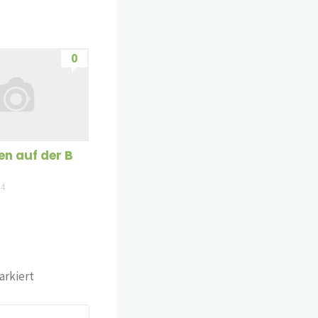
0
en auf der B
14
rkiert