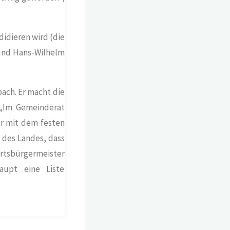
didieren wird (die
und Hans-Wilhelm
bach
. Er macht die
 „Im Gemeinderat
er mit dem festen
 des Landes, dass
Ortsbürgermeister
aupt eine Liste