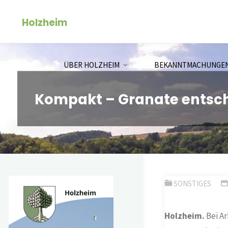
Zum
Holzheim
Inhalt
springen
ÜBER HOLZHEIM
BEKANNTMACHUNGE
Kompakt – Granate entsch
SONSTIGES
Holzheim.
Bei Ar