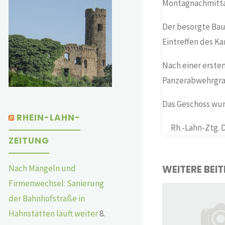
Montagnachmitta
Der besorgte Baue
Eintreffen des K
Nach einer erste
Panzerabwehrgran
Das Geschoss wu
RHEIN-LAHN-
Rh.-Lahn-Ztg. D
ZEITUNG
Nach Mängeln und
WEITERE BEI
Firmenwechsel: Sanierung
der Bahnhofstraße in
Hahnstätten läuft weiter
8.