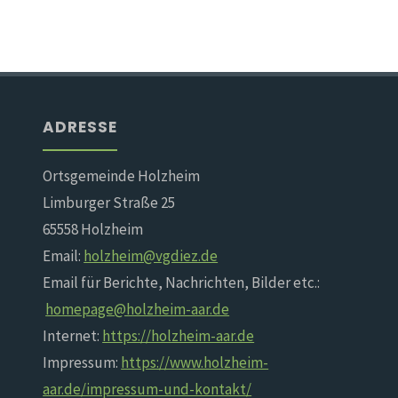
ADRESSE
Ortsgemeinde Holzheim
Limburger Straße 25
65558 Holzheim
Email:
holzheim@vgdiez.de
Email für Berichte, Nachrichten, Bilder etc.:
homepage@holzheim-aar.de
Internet:
https://holzheim-aar.de
Impressum:
https://www.holzheim-
aar.de/impressum-und-kontakt/