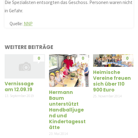
Die Spezialisten entsorgten das Geschoss. Personen waren nicht
in Gefahr.
Quelle:
NNP
WEITERE BEITRÄGE
0
0
0
Heimische
Vereine freuen
Vernissage
sich über 110
am 12.09.19
900 Euro
Hermann
13. September 2019
25. November 2014
Baum
unterstützt
Handballjuge
nd und
Kindertagesst
ätte
23. Mai 2014