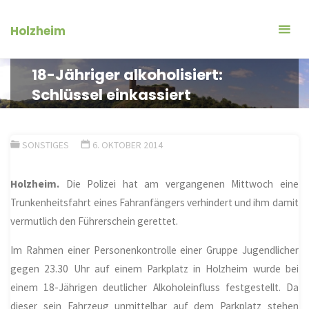
Zum
Inhalt
Holzheim
springen
18-Jähriger alkoholisiert:
Schlüssel einkassiert
SONSTIGES
6. OKTOBER 2014
Holzheim.
Die Polizei hat am vergangenen Mittwoch eine
Trunkenheitsfahrt eines Fahranfängers verhindert und ihm damit
vermutlich den Führerschein gerettet.
Im Rahmen einer Personenkontrolle einer Gruppe Jugendlicher
gegen 23.30 Uhr auf einem Parkplatz in Holzheim wurde bei
einem 18-Jährigen deutlicher Alkoholeinfluss festgestellt. Da
dieser sein Fahrzeug unmittelbar auf dem Parkplatz stehen