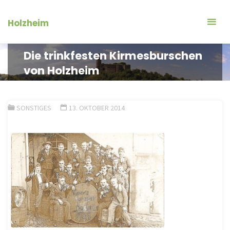
Zum
Inhalt
Holzheim
springen
Die trinkfesten Kirmesburschen
von Holzheim
SONSTIGES
13. OKTOBER 2014