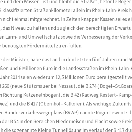
e und dem Wasser – ist und bleibt die Straße“, betonte Roger
33 klassifizierten Straßenkilometer allein im Rhein-Lahn-Kreis h
nicht einmal mitgerechnet. In Zeiten knapper Kassen sei es 
 das Niveau zu halten und zugleich den berechtigten Erwart
den Lärm- und Umweltschutz sowie die Verbesserung der Verke
 benötigten Fördermittel zu er-füllen.
 der Minister, habe das Land in den letzten fünf Jahren rund 5
ßen und 6 Millionen Euro in die Landesstraßen im Rhein-Lahn-Kr
Jahr 2014 seien wiederum 12,5 Millionen Euro bereitgestellt 
B 260 (neue Stützmauer bei Nassau), die B 274 ( Bogel–St.Goar
 in Richtung Katzenelnbogen), die B 42 (Radweg Kestert–Kamp
iez) und die B 417 (Obernhof–Kalkofen). Als wichtige Zukunfts
n Bundesverkehrswegeplans (BVWP) nannte Roger Lewentz die
er B 54 in den Bereichen Niederneisen und Flacht sowie Frei
h die sogenannte Kleine Tunnellösung im Verlauf der B 417 dur