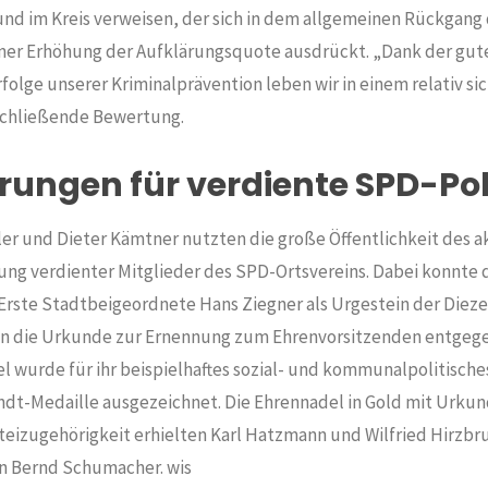
und im Kreis verweisen, der sich in dem allgemeinen Rückgang 
iner Erhöhung der Aufklärungsquote ausdrückt. „Dank der gute
rfolge unserer Kriminalprävention leben wir in einem relativ si
schließende Bewertung.
rungen für verdiente SPD-Pol
er und Dieter Kämtner nutzten die große Öffentlichkeit des a
rung verdienter Mitglieder des SPD-Ortsvereins. Dabei konnte 
Erste Stadtbeigeordnete Hans Ziegner als Urgestein der Dieze
n die Urkunde zur Ernennung zum Ehrenvorsitzenden entgeg
l wurde für ihr beispielhaftes sozial- und kommunalpolitisc
ndt-Medaille ausgezeichnet. Die Ehrennadel in Gold mit Urkund
rteizugehörigkeit erhielten Karl Hatzmann und Wilfried Hirzbruc
n Bernd Schumacher. wis