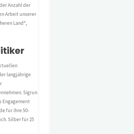
der Anzahl der
n Arbeit unserer
cheren Land“,
itiker
ktuellen
der langjährige
r
ennehmen. Sigrun
hes Engagement
e für ihre 50-
h. Silber für 25