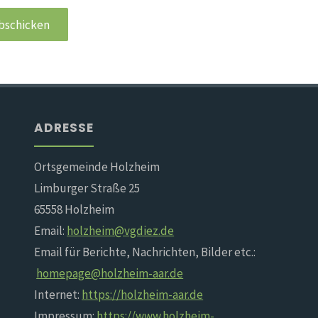
ADRESSE
Ortsgemeinde Holzheim
Limburger Straße 25
65558 Holzheim
Email:
holzheim@vgdiez.de
Email für Berichte, Nachrichten, Bilder etc.:
homepage@holzheim-aar.de
Internet:
https://holzheim-aar.de
Impressum:
https://www.holzheim-