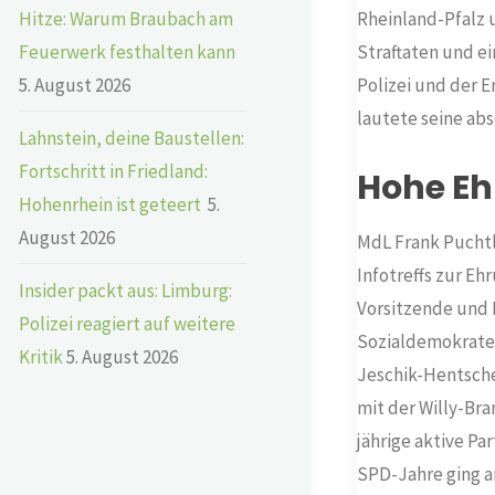
Hitze: Warum Braubach am
Rheinland-Pfalz 
Feuerwerk festhalten kann
Straftaten und e
5. August 2026
Polizei und der E
lautete seine ab
Lahnstein, deine Baustellen:
Fortschritt in Friedland:
Hohe Eh
Hohenrhein ist geteert
5.
August 2026
MdL Frank Puchtl
Infotreffs zur Eh
Insider packt aus: Limburg:
Vorsitzende und 
Polizei reagiert auf weitere
Sozialdemokrate
Kritik
5. August 2026
Jeschik-Hentsche
mit der Willy-Bra
jährige aktive Pa
SPD-Jahre ging a