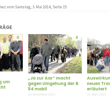
iez vom Samstag, 3. Mai 2014, Seite 15
TRÄGE
0
0
„Ja zur Aar“ macht
Auswirkun
g um
gegen Umgehung der B
neuen Tras
cht
54 mobil
erläutert
26. November 2013
19. März 2014