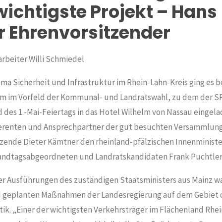
wichtigste Projekt – Hans
r Ehrenvorsitzender
rbeiter Willi Schmiedel
a Sicherheit und Infrastruktur im Rhein-Lahn-Kreis ging es b
m im Vorfeld der Kommunal- und Landratswahl, zu dem der S
des 1.-Mai-Feiertags in das Hotel Wilhelm von Nassau eingelad
renten und Ansprechpartner der gut besuchten Versammlung
tzende Dieter Kämtner den rheinland-pfälzischen Innenminist
andtagsabgeordneten und Landratskandidaten Frank Puchtler
 Ausführungen des zuständigen Staatsministers aus Mainz wa
 geplanten Maßnahmen der Landesregierung auf dem Gebiet d
tik. „Einer der wichtigsten Verkehrsträger im Flächenland Rhei