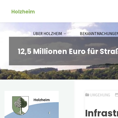
Zum
Holzheim
Inhalt
springen
ÜBER HOLZHEIM
BEKANNTMACHUNGE
12,5 Millionen Euro für St
UMGEHUNG
Infras