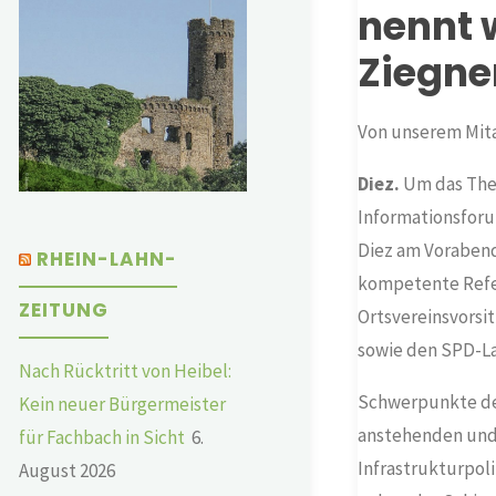
nennt 
Ziegne
Von unserem Mita
Diez.
Um das Them
Informationsforu
Diez am Vorabend 
RHEIN-LAHN-
kompetente Refe
ZEITUNG
Ortsvereinsvorsi
sowie den SPD-L
Nach Rücktritt von Heibel:
Schwerpunkte der
Kein neuer Bürgermeister
anstehenden und
für Fachbach in Sicht
6.
Infrastrukturpoli
August 2026