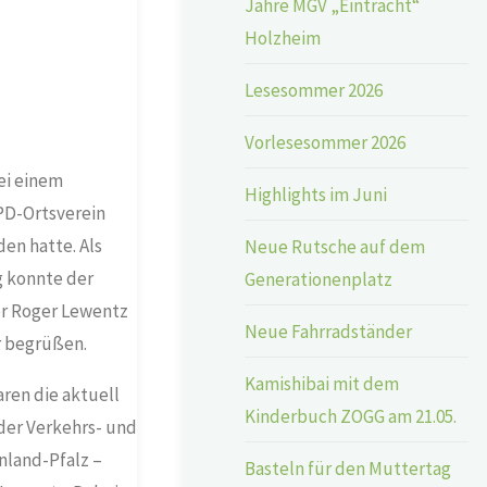
Jahre MGV „Eintracht“
Holzheim
Lesesommer 2026
Vorlesesommer 2026
ei einem
Highlights im Juni
PD-Ortsverein
en hatte. Als
Neue Rutsche auf dem
 konnte der
Generationenplatz
er Roger Lewentz
Neue Fahrradständer
 begrüßen.
Kamishibai mit dem
ren die aktuell
Kinderbuch ZOGG am 21.05.
er Verkehrs- und
nland-Pfalz –
Basteln für den Muttertag