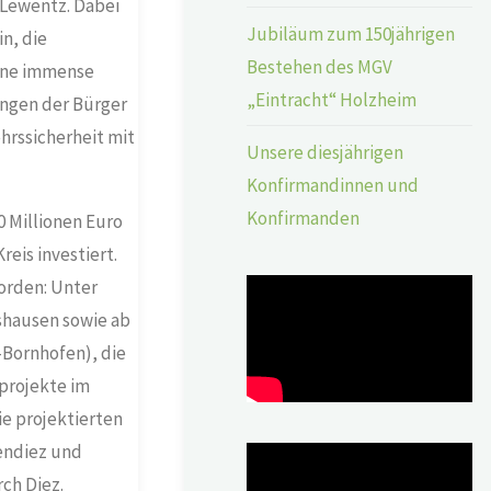
 Lewentz. Dabei
Jubiläum zum 150jährigen
in, die
Bestehen des MGV
eine immense
„Eintracht“ Holzheim
ungen der Bürger
hrssicherheit mit
Unsere diesjährigen
Konfirmandinnen und
Konfirmanden
0 Millionen Euro
eis investiert.
worden: Unter
shausen sowie ab
-Bornhofen), die
projekte im
 projektierten
endiez und
ch Diez.