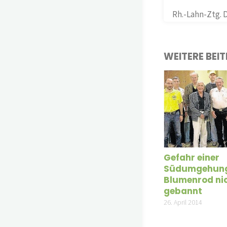
Rh.-Lahn-Ztg. D
WEITERE BEI
Gefahr einer
Südumgehun
Blumenrod ni
gebannt
26. April 2014