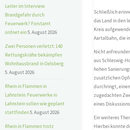
Leiter im Interview:
Schließlich erinn
Brandgefahr durch
das Land in den 
Feuerwerk? Forstamt
Kreis aufgewendet
ordnet ein
5. August 2026
Aartalbahn, die i
Zwei Personen verletzt: 140
Nicht anfreunden
Rettungskräfte bekämpfen
aus Schleswig-Hol
Wohnhausbrand in Oelsberg
hohen Sanierungs
5. August 2026
zusätzlichen Opf
Rhein in Flammen in
durchringt, einen
Lahnstein: Feuerwerke in
zugedachten Zwec
Lahnstein sollen wie geplant
eines Diskussion
stattfinden
5. August 2026
Ein weiteres Them
Rhein in Flammen trotz
Hierbei konnte de