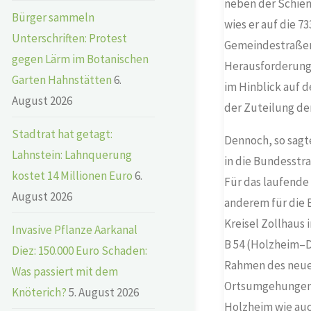
neben der Schien
Bürger sammeln
wies er auf die 7
Unterschriften: Protest
Gemeindestraßen 
gegen Lärm im Botanischen
Herausforderung,
Garten Hahnstätten
6.
im Hinblick auf 
August 2026
der Zuteilung der
Stadtrat hat getagt:
Dennoch, so sagte
Lahnstein: Lahnquerung
in die Bundesstra
kostet 14 Millionen Euro
6.
Für das laufende 
August 2026
anderem für die 
Kreisel Zollhaus
Invasive Pflanze Aarkanal
B 54 (Holzheim–D
Diez: 150.000 Euro Schaden:
Rahmen des neue
Was passiert mit dem
Ortsumgehungen d
Knöterich?
5. August 2026
Holzheim wie auc