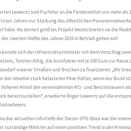
erten Lewentz und Puchtler an die Fördermittel von mehr als 1 
letzten Jahren zur Stärkung des öffentlichen Personennahverk
 habe. Als derzeit größtes Projekt bezeichneten sie die Reak
n der zweiten Hälfte des Jahres 2016 in Betrieb gehen soll.
 konnte sich der Infrastrukturminister mit dem Vorschlag sein
stein, Torsten Albig, die Autofahrer mit je 100 Euro zur Kasse
bedarf unserer Straßen und Brücken zu finanzieren. „Wir bra
er der ohnehin stark belasteten Pkw-Halter, wenn der Bund si
 höheren Anteil der vereinnahmten Kfz- und Benzinsteuern als
k bereitzustellen“, erwiderte Roger Lewentz auf die entspr
steilnehmers.
a des aktuellen Infotreffs der Diezer SPD-Basis war die innere
r zuständige Minister auf einen positiven Trend in der Kriminal