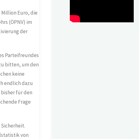
Million Euro, die
ehrs (ÖPNV) im
tivierung der
es Parteifreundes
 zu bitten, um den
uchen keine
ch endlich dazu
 bisher für den
echende Frage
 Sicherheit.
statistik von