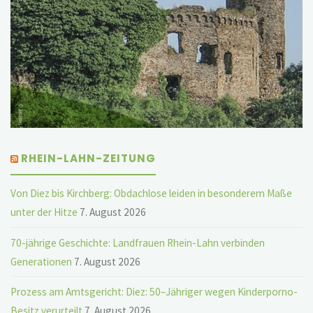
RHEIN-LAHN-ZEITUNG
Von Diez bis Kirchberg: Obdachlose leiden in besonderem Maße
unter der Hitze
7. August 2026
70-jährige Geschichte: Landfrauen Rhein-Lahn verbinden
Generationen
7. August 2026
Prozess am Amtsgericht: Diez: 50–Jähriger wegen Kinderporno-
Besitz verurteilt
7. August 2026