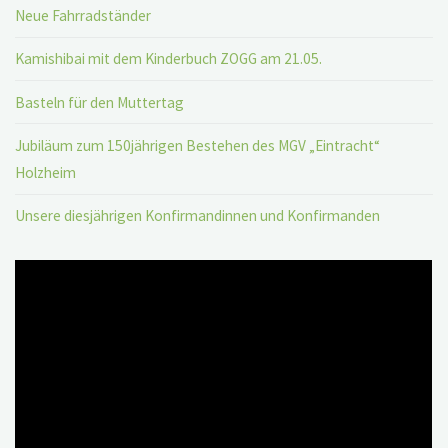
Neue Fahrradständer
Kamishibai mit dem Kinderbuch ZOGG am 21.05.
Basteln für den Muttertag
Jubiläum zum 150jährigen Bestehen des MGV „Eintracht“
Holzheim
Unsere diesjährigen Konfirmandinnen und Konfirmanden