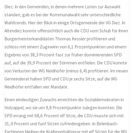
Diez. In den Gemeinden, in denen mehrere Listen zur Auswahl
standen, gab es bei der Kommunalwahl sehr unterschiedliche
Wahltrends. Hier der Blick in einige Ortsgemeinde der VG Diez. In
Altendiez konnte offensichtlich auch die CDU vom Schub für ihren
Bürgermeisterkandidaten Thomas Kessler profitieren und
schloss mit einem Zugewinn von 6,1 Prozentpunkten und einem
Ergebnis von 38,3 Prozent fast zur früher dominierenden SPD
auf, auf die 39,9 Prozent der Stimmen entfielen. Die CDU konnte
von Verlusten der WG Neidhöfer (minus 6,4) profitieren. Im neuen
Gemeinderat haben SPD und CDU je sechs Sitze, auf die WG
Neidhöfer entfallen vier Mandate.
Einen eindeutigen Zuwachs erreichten die Sozialdemokraten in
Holzappel, wo sie um 9,8 Prozentpunkte zulegen konnten. Die
SPD errang mit 68,6 Prozent elf Sitze, die CDU musste sich mit
31,4 Prozent und fünf Sitzen zufriedengeben. In Birlenbach-
Fachingen bleiben die Kräfteverhältnisse mit elf Sitzen für die WG