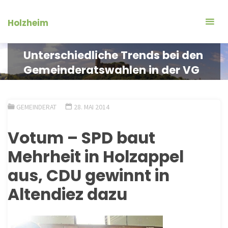
Zum
Inhalt
Holzheim
springen
Unterschiedliche Trends bei den
Gemeinderatswahlen in der VG
GEMEINDERAT
28. MAI 2014
Votum – SPD baut
Mehrheit in Holzappel
aus, CDU gewinnt in
Altendiez dazu