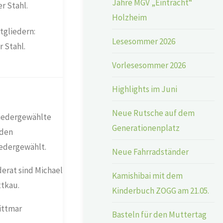
Jahre MGV „Eintracht“
Holzheim
tgliedern:
Lesesommer 2026
r Stahl.
Vorlesesommer 2026
Highlights im Juni
Neue Rutsche auf dem
wiedergewählte
Generationenplatz
iden
iedergewählt.
Neue Fahrradständer
erat sind Michael
Kamishibai mit dem
ttkau.
Kinderbuch ZOGG am 21.05.
ittmar
Basteln für den Muttertag