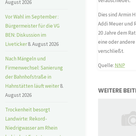
verabschiedet.
August 2026
Dies sind Armin H
Vor Wahl im September :
Addi Meuer und Ra
Bürgermeister für die VG
20 Jahre dem Rat
BEN: Diskussion im
eine oder andere
Liveticker
8. August 2026
verschließt.
Nach Mängeln und
Quelle:
NNP
Firmenwechsel: Sanierung
der Bahnhofstraße in
Hahnstätten läuft weiter
8.
WEITERE BEI
August 2026
Trockenheit besorgt
Landwirte: Rekord-
Niedrigwasser am Rhein