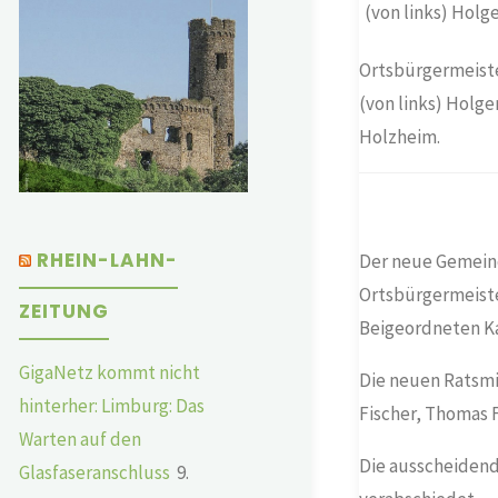
Ortsbürgermeiste
(von links) Holge
Holzheim.
RHEIN-LAHN-
Der neue Gemeind
Ortsbürgermeiste
ZEITUNG
Beigeordneten Ka
GigaNetz kommt nicht
Die neuen Ratsmi
hinterher: Limburg: Das
Fischer, Thomas F
Warten auf den
Die ausscheidend
Glasfaseranschluss
9.