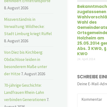
behindert Erntetransporte
Bekanntmach
8. August 2026
zugelassenen
Wahlvorschlä
Missverständnis in
Wahl des
Verwaltung: Wildhecke:
Gemeinderats
Ortsgemeind
Stadt Limburg kriegt Rüffel
Holzheim am
8. August 2026
25.05.2014 ge
Abs. 3 KWG, § 
Von Diez bis Kirchberg:
KWO
Obdachlose leiden in
24. April 2014
besonderem Maße unter
der Hitze
7. August 2026
SCHREIBE EI
Deine E-Mail-Adre
70-jährige Geschichte:
Landfrauen Rhein-Lahn
verbinden Generationen
7.
August 2026