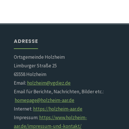
ADRESSE
Ortsgemeinde Holzheim
Limburger Straße 25
65558 Holzheim
Email:
holzheim@vgdiez.de
Email für Berichte, Nachrichten, Bilder etc.:
homepage@holzheim-aar.de
Internet:
https://holzheim-aar.de
Impressum:
https://www.holzheim-
aar.de/impressum-und-kontakt/