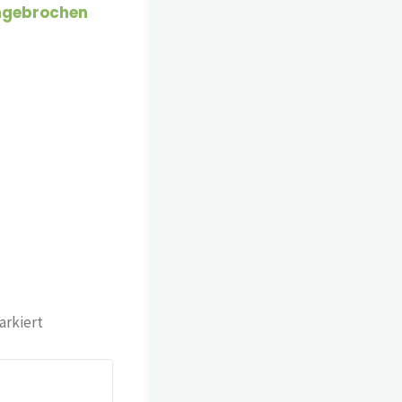
ingebrochen
rkiert