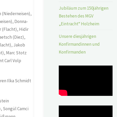
Jubiläum zum 150jährigen
 (Niederneisen),
Bestehen des MGV
neisen), Donna-
„Eintracht“ Holzheim
(Flacht), Hidir
Unsere diesjährigen
aetsch (Diez),
Konfirmandinnen und
lacht), Jakob
Konfirmanden
t), Marc Stotz
t Carl Volp
aren Ilka Schmidt
stein
), Songül Camci
 Düßmann