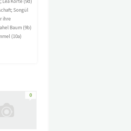
; Lea Korte (9d)
schaft; Songül
r ihre
Rahel Baum (9b)
Emmel (10a)
0