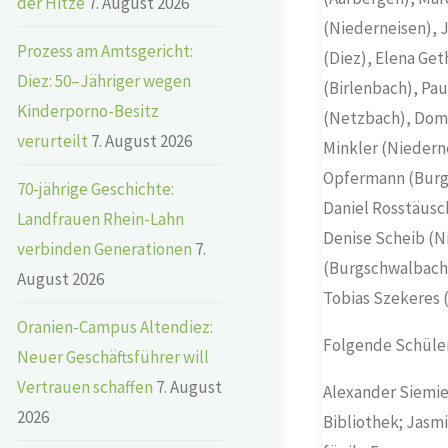
der Hitze
7. August 2026
(Niederneisen), 
Prozess am Amtsgericht:
(Diez), Elena Ge
Diez: 50–Jähriger wegen
(Birlenbach), Pau
Kinderporno-Besitz
(Netzbach), Domen
verurteilt
7. August 2026
Minkler (Niedern
Opfermann (Burgs
70-jährige Geschichte:
Daniel Rosstäusc
Landfrauen Rhein-Lahn
Denise Scheib (N
verbinden Generationen
7.
(Burgschwalbach)
August 2026
Tobias Szekeres 
Oranien-Campus Altendiez:
Folgende Schüler
Neuer Geschäftsführer will
Vertrauen schaffen
7. August
Alexander Siemien
2026
Bibliothek; Jasmi