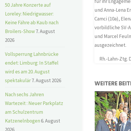
für ihr Engagemen
50 Jahre Konzerte auf
und Anna-Lena Emm
Loreley: Niedrigwasser:
Camci (10a), Elen
Keine Fähre ab Kaub nach
vorbildliche SV-A
Broilers-Show
7. August
und Marcel Feulne
2026
ausgezeichnet.
Vollsperrung Lahnbrücke
Rh.-Lahn-Ztg. D
endet: Limburg: In Staffel
wird es am 20. August
spektakulär
7. August 2026
WEITERE BEI
Nach sechs Jahren
Wartezeit : Neuer Parkplatz
am Schulzentrum
Katzenelnbogen
6. August
2026