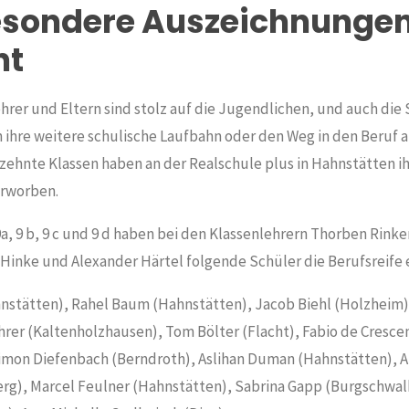
esondere Auszeichnunge
nt
hrer und Eltern sind stolz auf die Jugendlichen, und auch die 
ihre weitere schulische Laufbahn oder den Weg in den Beruf a
zehnte Klassen haben an der Realschule plus in Hahnstätten i
erworben.
a, 9 b, 9 c und 9 d haben bei den Klassenlehrern Thorben Rinker
 Hinke und Alexander Härtel folgende Schüler die Berufsreife
hnstätten), Rahel Baum (Hahnstätten), Jacob Biehl (Holzheim)
hrer (Kaltenholzhausen), Tom Bölter (Flacht), Fabio de Cresce
imon Diefenbach (Berndroth), Aslihan Duman (Hahnstätten), A
rg), Marcel Feulner (Hahnstätten), Sabrina Gapp (Burgschwal