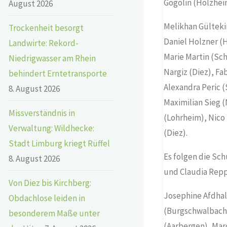
Gogolin (Holzheim
August 2026
Melikhan Gülteki
Trockenheit besorgt
Daniel Holzner (
Landwirte: Rekord-
Marie Martin (Sch
Niedrigwasser am Rhein
Nargiz (Diez), Fa
behindert Erntetransporte
Alexandra Peric 
8. August 2026
Maximilian Sieg (
Missverständnis in
(Lohrheim), Nico
Verwaltung: Wildhecke:
(Diez).
Stadt Limburg kriegt Rüffel
Es folgen die Sch
8. August 2026
und Claudia Repp
Von Diez bis Kirchberg:
Josephine Afdhal
Obdachlose leiden in
(Burgschwalbach)
besonderem Maße unter
(Aarbergen), Mar