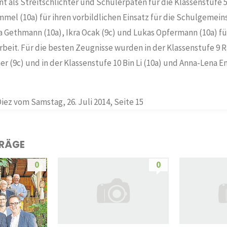
t als Streitschlichter und Schülerpaten für die Klassenstufe 5
el (10a) für ihren vorbildlichen Einsatz für die Schulgemein
a Gethmann (10a), Ikra Ocak (9c) und Lukas Opfermann (10a) fü
rbeit. Für die besten Zeugnisse wurden in der Klassenstufe 9 
r (9c) und in der Klassenstufe 10 Bin Li (10a) und Anna-Lena 
iez vom Samstag, 26. Juli 2014, Seite 15
TRÄGE
0
0