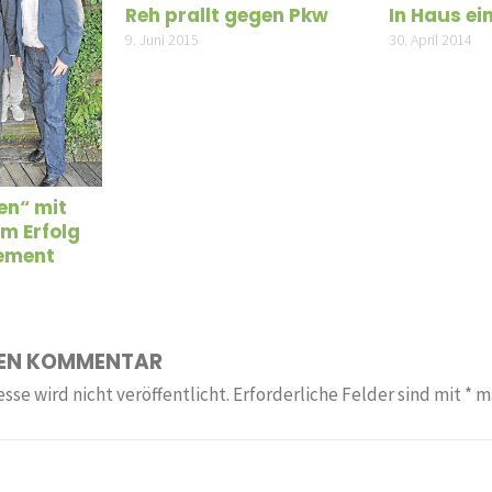
Reh prallt gegen Pkw
In Haus e
9. Juni 2015
30. April 2014
en“ mit
um Erfolg
ement
NEN KOMMENTAR
sse wird nicht veröffentlicht.
Erforderliche Felder sind mit
*
ma