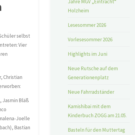
Jahre MGV „Eintracht“
n
Holzheim
Lesesommer 2026
Schüler selbst
Vorlesesommer 2026
ntreten: Vier
Highlights im Juni
hren
Neue Rutsche auf dem
, Christian
Generationenplatz
 erworben:
Neue Fahrradständer
, Jasmin Bläß
Kamishibai mit dem
nco
Kinderbuch ZOGG am 21.05.
nalena-Joelle
bach), Bastian
Basteln für den Muttertag