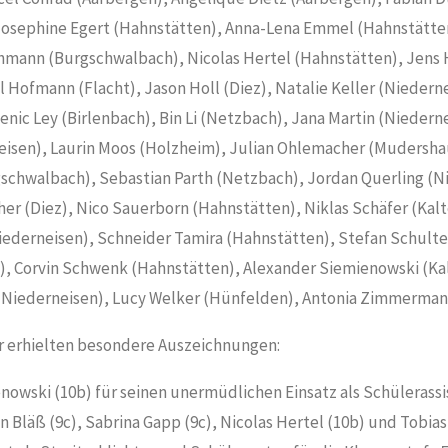
Josephine Egert (Hahnstätten), Anna-Lena Emmel (Hahnstätten
thmann (Burgschwalbach), Nicolas Hertel (Hahnstätten), Jens
l Hofmann (Flacht), Jason Holl (Diez), Natalie Keller (Nieder
ic Ley (Birlenbach), Bin Li (Netzbach), Jana Martin (Niedern
eisen), Laurin Moos (Holzheim), Julian Ohlemacher (Mudersha
chwalbach), Sebastian Parth (Netzbach), Jordan Querling (N
her (Diez), Nico Sauerborn (Hahnstätten), Niklas Schäfer (Kal
iederneisen), Schneider Tamira (Hahnstätten), Stefan Schulte
, Corvin Schwenk (Hahnstätten), Alexander Siemienowski (Ka
(Niederneisen), Lucy Welker (Hünfelden), Antonia Zimmerman
 erhielten besondere Auszeichnungen:
owski (10b) für seinen unermüdlichen Einsatz als Schülerassis
n Bläß (9c), Sabrina Gapp (9c), Nicolas Hertel (10b) und Tobia