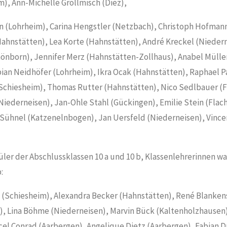
), Ann-Michelle Grollmisch (Diez),
n (Lohrheim), Carina Hengstler (Netzbach), Christoph Hofmann
Hahnstätten), Lea Korte (Hahnstätten), André Kreckel (Nieder
önborn), Jennifer Merz (Hahnstätten-Zollhaus), Anabel Müller 
bian Neidhöfer (Lohrheim), Ikra Ocak (Hahnstätten), Raphael P
(Schiesheim), Thomas Rutter (Hahnstätten), Nico Sedlbauer (F
Niederneisen), Jan-Ohle Stahl (Gückingen), Emilie Stein (Flach
 Sühnel (Katzenelnbogen), Jan Uersfeld (Niederneisen), Vincen
üler der Abschlussklassen 10 a und 10 b, Klassenlehrerinnen w
:
 (Schiesheim), Alexandra Becker (Hahnstätten), René Blanken
, Lina Böhme (Niederneisen), Marvin Bück (Kaltenholzhausen
cel Conrad (Aarbergen), Angelique Dietz (Aarbergen), Fabian