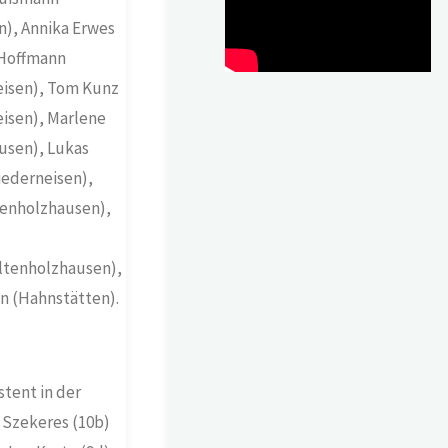
), Annika Erwes
 Hoffmann
neisen), Tom Kunz
eisen), Marlene
usen), Lukas
iederneisen),
tenholzhausen),
ltenholzhausen),
n (Hahnstätten).
tent in der
s Szekeres (10b)