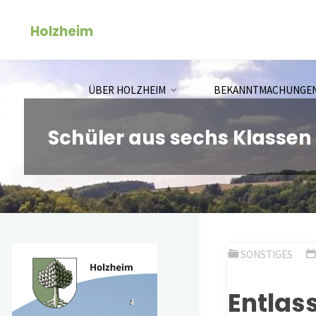
Zum
Holzheim
Inhalt
springen
ÜBER HOLZHEIM
BEKANNTMACHUNGE
Schüler aus sechs Klassen
SONSTIGES
Entlas