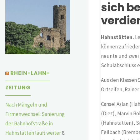
sich b
verdie
Hahnstätten.
Le
können zufrieden 
neunte und zwei 
Schulabschluss 
RHEIN-LAHN-
Aus den Klassen 9
ZEITUNG
Ortseifen, Rainer
Cansel Aslan (Ha
Nach Mängeln und
(Diez), Marvin Bo
Firmenwechsel: Sanierung
(Hahnstätten), S
der Bahnhofstraße in
Feilbach (Brembe
Hahnstätten läuft weiter
8.