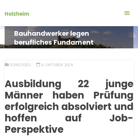
Zum
Inhalt
Holzheim
springen
Bauhandwerker legen
berufliches Fundament
SONSTIGES
6. OKTOBER 2014
Ausbildung 22 junge
Männer haben Prüfung
erfolgreich absolviert und
hoffen auf Job-
Perspektive