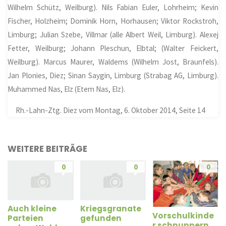
Wilhelm Schütz, Weilburg). Nils Fabian Euler, Lohrheim; Kevin
Fischer, Holzheim; Dominik Horn, Horhausen; Viktor Rockstroh,
Limburg; Julian Szebe, Villmar (alle Albert Weil, Limburg). Alexej
Fetter, Weilburg; Johann Pleschun, Elbtal; (Walter Feickert,
Weilburg). Marcus Maurer, Waldems (Wilhelm Jost, Braunfels).
Jan Plonies, Diez; Sinan Saygin, Limburg (Strabag AG, Limburg).
Muhammed Nas, Elz (Etem Nas, Elz).
Rh.-Lahn-Ztg. Diez vom Montag, 6. Oktober 2014, Seite 14
WEITERE BEITRÄGE
0
0
0
Auch kleine
Kriegsgranate
Vorschulkinde
Parteien
gefunden
r schnuppern