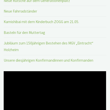
Neue Rutsche auf dem Generationenplatz
Neue Fahrradständer
Kamishibai mit dem Kinderbuch ZOGG am 21.05.
Basteln für den Muttertag
Jubiläum zum 150jährigen Bestehen des MGV „Eintracht“
Holzheim
Unsere diesjährigen Konfirmandinnen und Konfirmanden