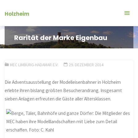
Zum
Inhalt
Holzheim
springen
Rarität der Marke Eigenbau
MEC LIMBURG-HADAMAR E.V.
29. DEZEMBER 2014
Die Adventsausstellung der Modelleisenbahner in Holzheim
erlebte ihren bislang größten Besucherandrang. Insgesamt
sieben Anlagen erfreuten die Gäste aller Altersklassen.