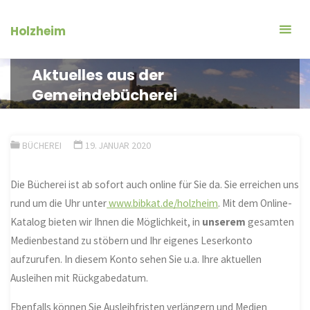
Zum
Inhalt
Holzheim
springen
Aktuelles aus der
Gemeindebücherei
BÜCHEREI
19. JANUAR 2020
Die Bücherei ist ab sofort auch online für Sie da. Sie erreichen uns
rund um die Uhr unter
www.bibkat.de/holzheim
. Mit dem Online-
Katalog bieten wir Ihnen die Möglichkeit, in
unserem
gesamten
Medienbestand zu stöbern und Ihr eigenes Leserkonto
aufzurufen. In diesem Konto sehen Sie u.a. Ihre aktuellen
Ausleihen mit Rückgabedatum.
Ebenfalls können Sie Ausleihfristen verlängern und Medien