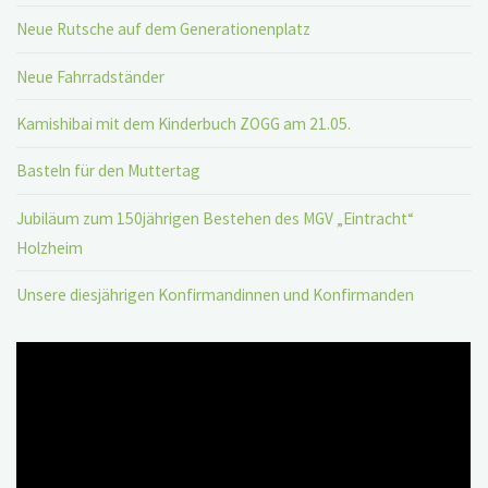
Neue Rutsche auf dem Generationenplatz
Neue Fahrradständer
Kamishibai mit dem Kinderbuch ZOGG am 21.05.
Basteln für den Muttertag
Jubiläum zum 150jährigen Bestehen des MGV „Eintracht“
Holzheim
Unsere diesjährigen Konfirmandinnen und Konfirmanden