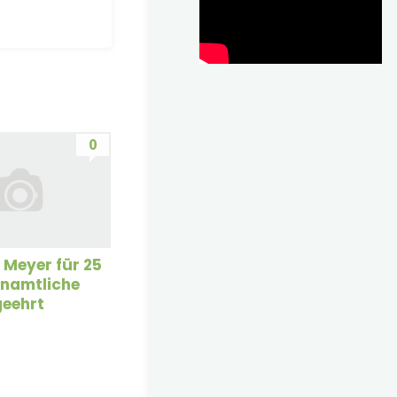
0
 Meyer für 25
enamtliche
geehrt
5