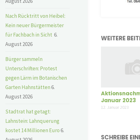
August 2026
Nach Rücktritt von Heibel:
Kein neuer Bürgermeister
für Fachbach in Sicht
6.
WEITERE BEI
August 2026
Bürger sammeln
Unterschriften: Protest
gegen Lärm im Botanischen
Garten Hahnstätten
6.
Aktionsnachm
August 2026
Januar 2023
12. Januar 2023
Stadtrat hat getagt:
Lahnstein: Lahnquerung
kostet 14 Millionen Euro
6.
SCHREIBE EI
August 2026