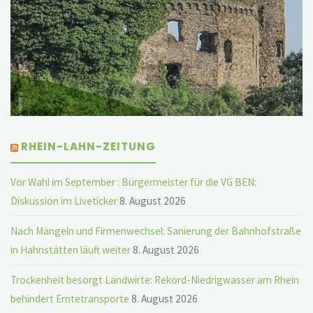
RHEIN-LAHN-ZEITUNG
Vor Wahl im September : Bürgermeister für die VG BEN:
Diskussion im Liveticker
8. August 2026
Nach Mängeln und Firmenwechsel: Sanierung der Bahnhofstraße
in Hahnstätten läuft weiter
8. August 2026
Trockenheit besorgt Landwirte: Rekord-Niedrigwasser am Rhein
behindert Erntetransporte
8. August 2026