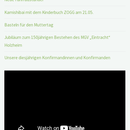
Kamishibai mit dem Kinderbuch ZOGG am 21.05.
Basteln für den Muttertag
Jubiläum zum 150jährigen Bestehen des MGV „Eintracht“
Holzheim
Unsere diesjährigen Konfirmandinnen und Konfirmanden