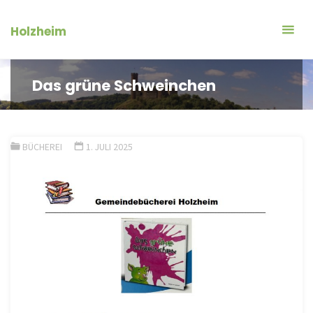
Zum
Inhalt
Holzheim
springen
Das grüne Schweinchen
BÜCHEREI
1. JULI 2025