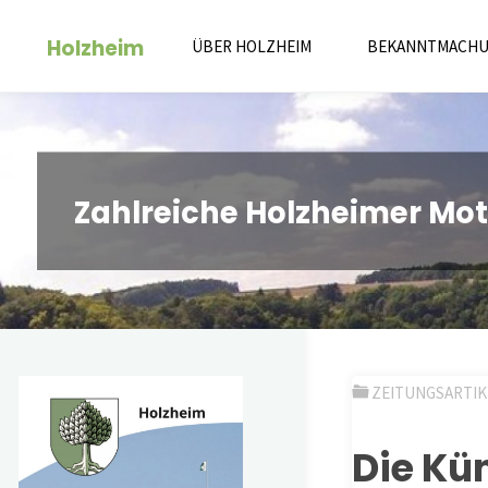
Zum
Holzheim
Inhalt
ÜBER HOLZHEIM
BEKANNTMACH
springen
Zahlreiche Holzheimer Mot
ZEITUNGSARTIK
Die Kü