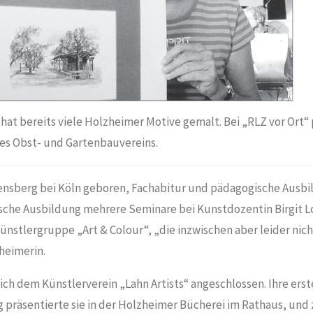
at bereits viele Holzheimer Motive gemalt. Bei „RLZ vor Ort“ 
es Obst- und Gartenbauvereins.
Bensberg bei Köln geboren, Fachabitur und pädagogische Ausbi
ische Ausbildung mehrere Seminare bei Kunstdozentin Birgit Lo
Künstlergruppe „Art & Colour“, „die inzwischen aber leider nic
heimerin.
 sich dem Künstlerverein „Lahn Artists“ angeschlossen. Ihre erst
 präsentierte sie in der Holzheimer Bücherei im Rathaus, und 