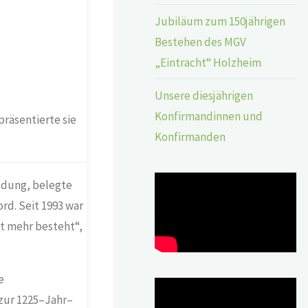
Jubiläum zum 150jährigen
Bestehen des MGV
„Eintracht“ Holzheim
Unsere diesjährigen
Konfirmandinnen und
präsentierte sie
Konfirmanden
ldung, belegte
rd. Seit 1993 war
ht mehr besteht“,
e
zur 1225
–
Jahr
–