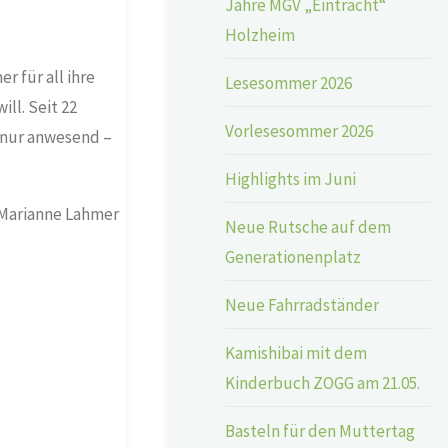
Jahre MGV „Eintracht“
Holzheim
 für all ihre
Lesesommer 2026
ll. Seit 22
Vorlesesommer 2026
t nur anwesend –
Highlights im Juni
 Marianne Lahmer
Neue Rutsche auf dem
Generationenplatz
Neue Fahrradständer
Kamishibai mit dem
Kinderbuch ZOGG am 21.05.
Basteln für den Muttertag