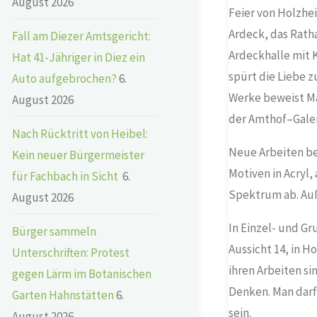
August 2026
Feier von Holzhei
Ardeck, das Rath
Fall am Diezer Amtsgericht:
Ardeckhalle mit 
Hat 41-Jähriger in Diez ein
spürt die Liebe z
Auto aufgebrochen?
6.
Werke beweist Mar
August 2026
der Amthof
–
Gale
Nach Rücktritt von Heibel:
Neue Arbeiten be
Kein neuer Bürgermeister
Motiven in Acryl
für Fachbach in Sicht
6.
Spektrum ab. Au
August 2026
In Einzel- und G
Bürger sammeln
Aussicht 14, in H
Unterschriften: Protest
ihren Arbeiten s
gegen Lärm im Botanischen
Denken. Man darf
Garten Hahnstätten
6.
sein.
August 2026