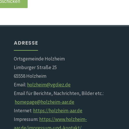
ADRESSE
Ortsgemeinde Holzheim
Limburger Straße 25
65558 Holzheim
Email:
holzheim@vgdiez.de
Email für Berichte, Nachrichten, Bilder etc.:
homepage@holzheim-aar.de
Internet:
https://holzheim-aar.de
Impressum:
https://www.holzheim-
aar.de/impressum-und-kontakt/