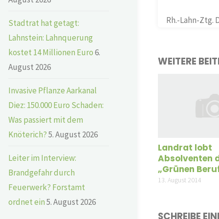
Rh.-Lahn-Ztg. 
Stadtrat hat getagt:
Lahnstein: Lahnquerung
kostet 14 Millionen Euro
6.
WEITERE BEI
August 2026
Invasive Pflanze Aarkanal
Diez: 150.000 Euro Schaden:
Was passiert mit dem
Knöterich?
5. August 2026
Landrat lobt
Leiter im Interview:
Absolventen 
„Grünen Beru
Brandgefahr durch
13. August 2014
Feuerwerk? Forstamt
ordnet ein
5. August 2026
SCHREIBE EI