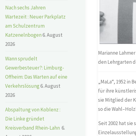
Nach sechs Jahren
Wartezeit : Neuer Parkplatz
am Schulzentrum
Katzenelnbogen
6. August
2026
Marianne Lahmer h
Wann sprudelt
den Lehrgarten d
Gewerbesteuer?: Limburg-
Offheim: Das Warten auf eine
„MaLa“, 1952 in 
Verkehrslösung
6. August
für ihre künstler
2026
sie Mitglied der 
so die Wahl
–
Holz
Abspaltung von Koblenz :
Die Linke gründet
Seit 2002 hat sie
Kreisverband Rhein-Lahn
6.
Einzelausstellung