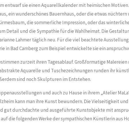
m entwarf sie einen Aquarellkalender mit heimischen Motiven.
aus, ein wunderschönes Bauernhaus, oder die etwas nüchtern
Kirmesbaum, die sommerliche Impression, oder das winterliche
um Detail und die Sympathie für die Wahlheimat. Die Gestaltung
ianne Lahmer täglich neu. Für die viel beachtete Ausstellung 
rie in Bad Camberg zum Beispiel entwickelte sie ein anspruchvo
stimmen zurzeit ihren Tagesablauf. Großformatige Malereien m
, abstrakte Aquarelle und Tuschezeichnungen runden ihr künst
ßerdem sind noch Skulpturen im Entstehen.
ruppenausstellungen und auch zu Hause in ihrem „Atelier MaLa
olzheim kann man ihre Kunst bewundern. Die Vielseitigkeit und
ind gut durchdachte und ausgeführte Kunstobjekte mit anspr
 auf die folgenden Werke der sympathischen Künstlerin aus 