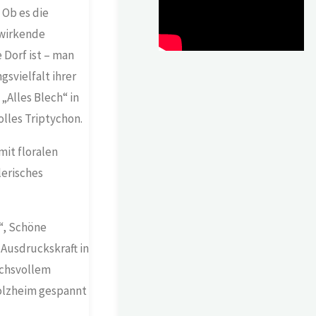
 Ob es die
 wirkende
 Dorf ist – man
svielfalt ihrer
„Alles Blech“ in
lles Triptychon.
it floralen
lerisches
“, Schöne
 Ausdruckskraft in
uchsvollem
Holzheim gespannt