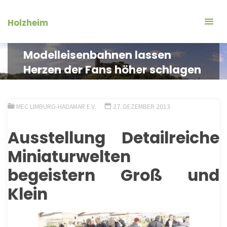
Zum
Inhalt
Holzheim
springen
Modelleisenbahnen lassen
Herzen der Fans höher schlagen
MEC LIMBURG-HADAMAR E.V.
27. DEZEMBER 2013
Ausstellung Detailreiche
Miniaturwelten
begeistern Groß und
Klein