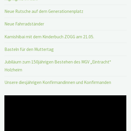
Neue Rutsche auf dem Generationenplatz
Neue Fahrradständer
Kamishibai mit dem Kinderbuch ZOGG am 21.05.
Basteln für den Muttertag
Jubiläum zum 150jährigen Bestehen des MGV „Eintracht“
Holzheim
Unsere diesjährigen Konfirmandinnen und Konfirmanden