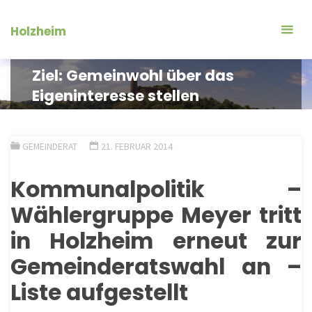
Zum
Inhalt
Holzheim
springen
Ziel: Gemeinwohl über das
Eigeninteresse stellen
GEMEINDERAT
21. FEBRUAR 2014
Kommunalpolitik –
Wählergruppe Meyer tritt
in Holzheim erneut zur
Gemeinderatswahl an –
Liste aufgestellt