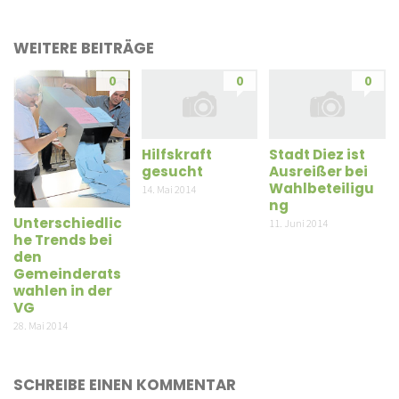
WEITERE BEITRÄGE
0
0
0
Hilfskraft
Stadt Diez ist
gesucht
Ausreißer bei
Wahlbeteiligu
14. Mai 2014
ng
Unterschiedlic
11. Juni 2014
he Trends bei
den
Gemeinderats
wahlen in der
VG
28. Mai 2014
SCHREIBE EINEN KOMMENTAR