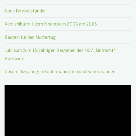
Neue Fahrradständer
Kamishibai mit dem Kinderbuch ZOGG am 21.05.
Basteln für den Muttertag
Jubiläum zum 150jährigen Bestehen des MGV „Eintracht“
Holzheim
Unsere diesjährigen Konfirmandinnen und Konfirmanden