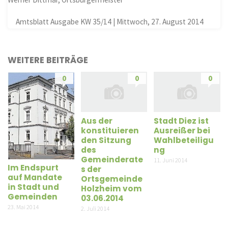
Amtsblatt Ausgabe KW 35/14 | Mittwoch, 27. August 2014
WEITERE BEITRÄGE
0
0
0
Aus der
Stadt Diez ist
konstituieren
Ausreißer bei
den Sitzung
Wahlbeteiligu
des
ng
Gemeinderate
11. Juni 2014
Im Endspurt
s der
auf Mandate
Ortsgemeinde
in Stadt und
Holzheim vom
Gemeinden
03.06.2014
23. Mai 2014
2. Juli 2014